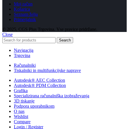
Moj račun
Košarica
Seznam želja
Primerjalnik
© 2025, CGS Plus Trgovina. Vse pravice pridržane.
Close
Search
Navigacija
Trgovina
Računalniki
Tiskalniki in multifunkcijske naprave
Autodesk® AEC Collection
Autodesk® PDM Collection
Grafika
Specializirana računalniška izobraževanja
3D tiskanje
Podpora uporabnikom
O nas
Wishlist
Compare
Login / Register