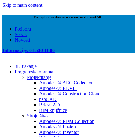
Skip to main content
Brezplačna dostava za naročila nad 50€
Podpora
Servis
Novosti
Informacije: 01 530 11 00
3D tiskanje
Programska oprema
Projektiranje
Autodesk® AEC Collection
Autodesk® REVIT
Autodesk® Construction Cloud
hsbCAD
BricsCAD
BIM knjižnice
Strojništvo
Autodesk® PDM Collection
Autodesk® Fusion
Autodesk® Inventor