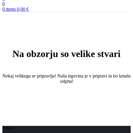
0
0
items
0,00
€
Na obzorju so velike stvari
Nekaj ​​velikega se pripravlja! Naša trgovina je v pripravi in ​​bo kmalu
odprta!
Podjetje