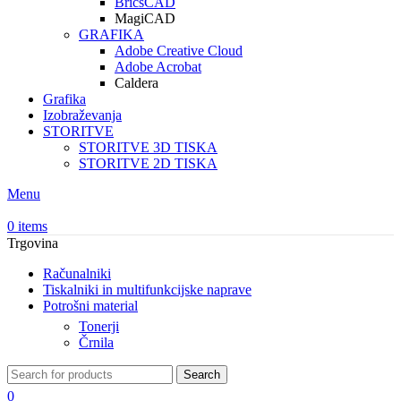
BricsCAD
MagiCAD
GRAFIKA
Adobe Creative Cloud
Adobe Acrobat
Caldera
Grafika
Izobraževanja
STORITVE
STORITVE 3D TISKA
STORITVE 2D TISKA
Menu
0
items
Trgovina
Računalniki
Tiskalniki in multifunkcijske naprave
Potrošni material
Tonerji
Črnila
Search
0