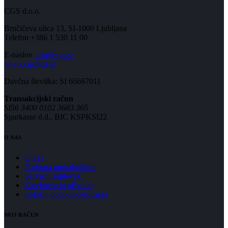
CGS d.o.o.
Brnčičeva ulica 13, SI-1000 Ljubljana
Telefon +386 1 530 11 00
E-naslov
info@cgs.si
www.cgsplus.si
Davčna številka: SI 66667011
Transakcijski račun
SI56 3400 0102 3683 365
Sparkasse d.d., BIC KSPKSI22
O NAS
O nas
Podpora uporabnikom
Servisni zahtevek
Zasebnost in piškotki
Splošni pogoji poslovanja
MOJ RAČUN