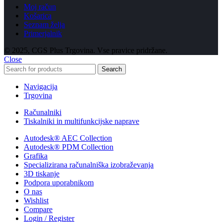
Moj račun
Košarica
Seznam želja
Primerjalnik
© 2025, CGS Plus Trgovina. Vse pravice pridržane.
Close
Search
Navigacija
Trgovina
Računalniki
Tiskalniki in multifunkcijske naprave
Autodesk® AEC Collection
Autodesk® PDM Collection
Grafika
Specializirana računalniška izobraževanja
3D tiskanje
Podpora uporabnikom
O nas
Wishlist
Compare
Login / Register