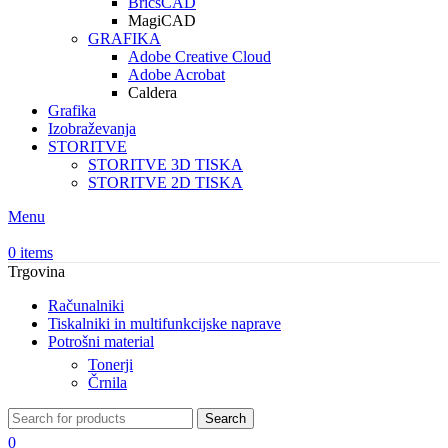
BricsCAD
MagiCAD
GRAFIKA
Adobe Creative Cloud
Adobe Acrobat
Caldera
Grafika
Izobraževanja
STORITVE
STORITVE 3D TISKA
STORITVE 2D TISKA
Menu
0
items
Trgovina
Računalniki
Tiskalniki in multifunkcijske naprave
Potrošni material
Tonerji
Črnila
Search
0