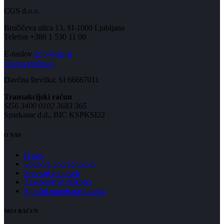
CGS d.o.o.
Brnčičeva ulica 13, SI-1000 Ljubljana
Telefon +386 1 530 11 00
E-naslov
info@cgs.si
www.cgsplus.si
Davčna številka: SI 66667011
Transakcijski račun
SI56 3400 0102 3683 365
Sparkasse d.d., BIC KSPKSI22
O NAS
O nas
Podpora uporabnikom
Servisni zahtevek
Zasebnost in piškotki
Splošni pogoji poslovanja
MOJ RAČUN