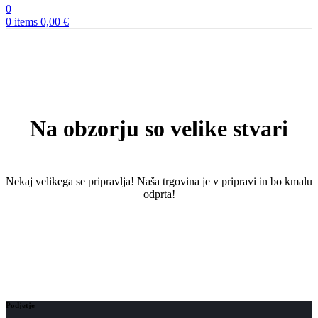
0
0
items
0,00
€
Na obzorju so velike stvari
Nekaj ​​velikega se pripravlja! Naša trgovina je v pripravi in ​​bo kmalu
odprta!
Podjetje