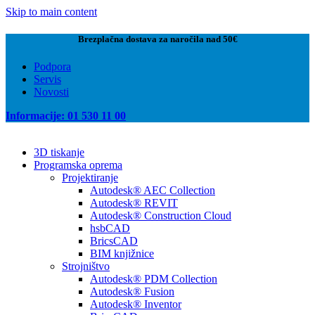
Skip to main content
Brezplačna dostava za naročila nad 50€
Podpora
Servis
Novosti
Informacije: 01 530 11 00
3D tiskanje
Programska oprema
Projektiranje
Autodesk® AEC Collection
Autodesk® REVIT
Autodesk® Construction Cloud
hsbCAD
BricsCAD
BIM knjižnice
Strojništvo
Autodesk® PDM Collection
Autodesk® Fusion
Autodesk® Inventor