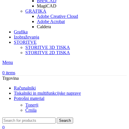
BricsCAD
MagiCAD
GRAFIKA
Adobe Creative Cloud
Adobe Acrobat
Caldera
Grafika
Izobraževanja
STORITVE
STORITVE 3D TISKA
STORITVE 2D TISKA
Menu
0
items
Trgovina
Računalniki
Tiskalniki in multifunkcijske naprave
Potrošni material
Tonerji
Črnila
Search
0