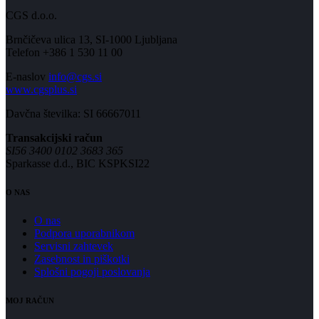
CGS d.o.o.
Brnčičeva ulica 13, SI-1000 Ljubljana
Telefon +386 1 530 11 00
E-naslov
info@cgs.si
www.cgsplus.si
Davčna številka: SI 66667011
Transakcijski račun
SI56 3400 0102 3683 365
Sparkasse d.d., BIC KSPKSI22
O NAS
O nas
Podpora uporabnikom
Servisni zahtevek
Zasebnost in piškotki
Splošni pogoji poslovanja
MOJ RAČUN