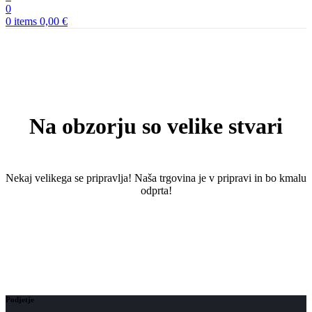
0
0
items
0,00
€
Na obzorju so velike stvari
Nekaj ​​velikega se pripravlja! Naša trgovina je v pripravi in ​​bo kmalu
odprta!
Podjetje