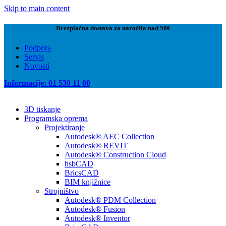
Skip to main content
Brezplačna dostava za naročila nad 50€
Podpora
Servis
Novosti
Informacije: 01 530 11 00
3D tiskanje
Programska oprema
Projektiranje
Autodesk® AEC Collection
Autodesk® REVIT
Autodesk® Construction Cloud
hsbCAD
BricsCAD
BIM knjižnice
Strojništvo
Autodesk® PDM Collection
Autodesk® Fusion
Autodesk® Inventor