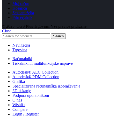
Moj račun
Košarica
Seznam želja
Primerjalnik
© 2025, CGS Plus Trgovina. Vse pravice pridržane.
Close
Search
Navigacija
Trgovina
Računalniki
Tiskalniki in multifunkcijske naprave
Autodesk® AEC Collection
Autodesk® PDM Collection
Grafika
Specializirana računalniška izobraževanja
3D tiskanje
Podpora uporabnikom
O nas
Wishlist
Compare
Login / Register