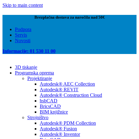
Skip to main content
Brezplačna dostava za naročila nad 50€
Podpora
Servis
Novosti
Informacije: 01 530 11 00
3D tiskanje
Programska oprema
Projektiranje
Autodesk® AEC Collection
Autodesk® REVIT
Autodesk® Construction Cloud
hsbCAD
BricsCAD
BIM knjižnice
Strojništvo
Autodesk® PDM Collection
Autodesk® Fusion
Autodesk® Inventor