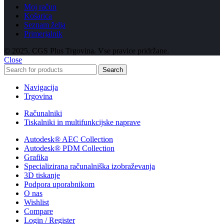
Moj račun
Košarica
Seznam želja
Primerjalnik
© 2025, CGS Plus Trgovina. Vse pravice pridržane.
Close
Search
Navigacija
Trgovina
Računalniki
Tiskalniki in multifunkcijske naprave
Autodesk® AEC Collection
Autodesk® PDM Collection
Grafika
Specializirana računalniška izobraževanja
3D tiskanje
Podpora uporabnikom
O nas
Wishlist
Compare
Login / Register