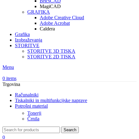
BricsCAD
MagiCAD
GRAFIKA
Adobe Creative Cloud
Adobe Acrobat
Caldera
Grafika
Izobraževanja
STORITVE
STORITVE 3D TISKA
STORITVE 2D TISKA
Menu
0
items
Trgovina
Računalniki
Tiskalniki in multifunkcijske naprave
Potrošni material
Tonerji
Črnila
Search
0