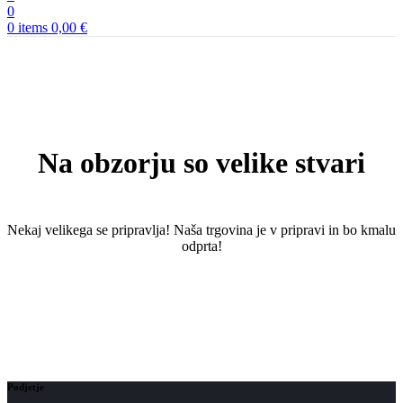
0
0
items
0,00
€
Na obzorju so velike stvari
Nekaj ​​velikega se pripravlja! Naša trgovina je v pripravi in ​​bo kmalu
odprta!
Podjetje