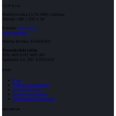
CGS d.o.o.
Brnčičeva ulica 13, SI-1000 Ljubljana
Telefon +386 1 530 11 00
E-naslov
info@cgs.si
www.cgsplus.si
Davčna številka: SI 66667011
Transakcijski račun
SI56 3400 0102 3683 365
Sparkasse d.d., BIC KSPKSI22
O NAS
O nas
Podpora uporabnikom
Servisni zahtevek
Zasebnost in piškotki
Splošni pogoji poslovanja
MOJ RAČUN