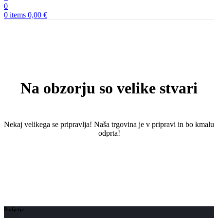
0
0
items
0,00
€
Na obzorju so velike stvari
Nekaj ​​velikega se pripravlja! Naša trgovina je v pripravi in ​​bo kmalu
odprta!
Podjetje