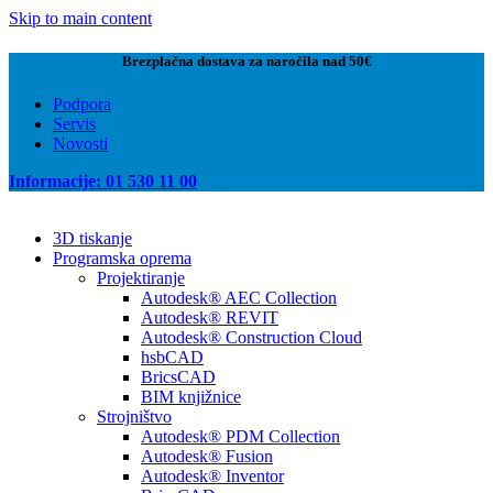
Skip to main content
Brezplačna dostava za naročila nad 50€
Podpora
Servis
Novosti
Informacije: 01 530 11 00
3D tiskanje
Programska oprema
Projektiranje
Autodesk® AEC Collection
Autodesk® REVIT
Autodesk® Construction Cloud
hsbCAD
BricsCAD
BIM knjižnice
Strojništvo
Autodesk® PDM Collection
Autodesk® Fusion
Autodesk® Inventor