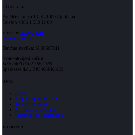
CGS d.o.o.
Brnčičeva ulica 13, SI-1000 Ljubljana
Telefon +386 1 530 11 00
E-naslov
info@cgs.si
www.cgsplus.si
Davčna številka: SI 66667011
Transakcijski račun
SI56 3400 0102 3683 365
Sparkasse d.d., BIC KSPKSI22
O NAS
O nas
Podpora uporabnikom
Servisni zahtevek
Zasebnost in piškotki
Splošni pogoji poslovanja
MOJ RAČUN