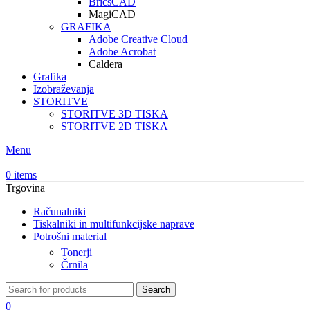
BricsCAD
MagiCAD
GRAFIKA
Adobe Creative Cloud
Adobe Acrobat
Caldera
Grafika
Izobraževanja
STORITVE
STORITVE 3D TISKA
STORITVE 2D TISKA
Menu
0
items
Trgovina
Računalniki
Tiskalniki in multifunkcijske naprave
Potrošni material
Tonerji
Črnila
Search
0