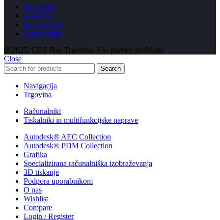
Moj račun
Košarica
Seznam želja
Primerjalnik
© 2025, CGS Plus Trgovina. Vse pravice pridržane.
Close
Search
Navigacija
Trgovina
Računalniki
Tiskalniki in multifunkcijske naprave
Autodesk® AEC Collection
Autodesk® PDM Collection
Grafika
Specializirana računalniška izobraževanja
3D tiskanje
Podpora uporabnikom
O nas
Wishlist
Compare
Login / Register