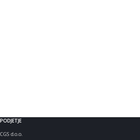
PODJETJE
CGS d.o.o.