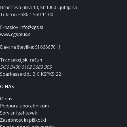
Brnčičeva ulica 13, SI-1000 Ljubljana
Telefon +386 1 530 11 00
E-naslov
info@cgs.si
www.cgsplus.si
Davčna številka: SI 66667011
Transakcijski račun
SI56 3400 0102 3683 365
Sparkasse d.d., BIC KSPKSI22
O NAS
O nas
Podpora uporabnikom
Servisni zahtevek
Zasebnost in piškotki