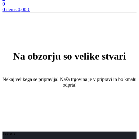
0
0
items
0,00
€
Na obzorju so velike stvari
Nekaj ​​velikega se pripravlja! Naša trgovina je v pripravi in ​​bo kmalu
odprta!
Podjetje