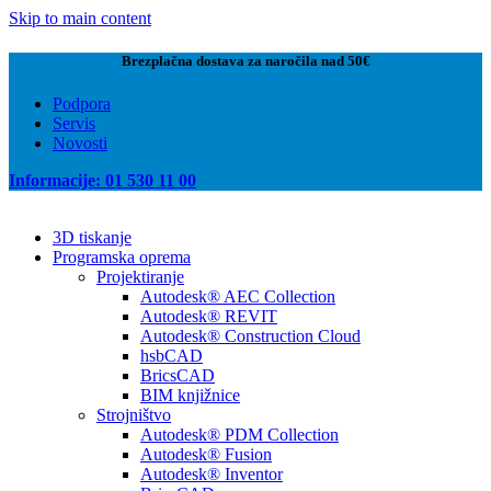
Skip to main content
Brezplačna dostava za naročila nad 50€
Podpora
Servis
Novosti
Informacije: 01 530 11 00
3D tiskanje
Programska oprema
Projektiranje
Autodesk® AEC Collection
Autodesk® REVIT
Autodesk® Construction Cloud
hsbCAD
BricsCAD
BIM knjižnice
Strojništvo
Autodesk® PDM Collection
Autodesk® Fusion
Autodesk® Inventor