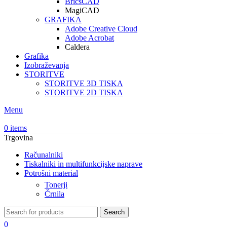
BricsCAD
MagiCAD
GRAFIKA
Adobe Creative Cloud
Adobe Acrobat
Caldera
Grafika
Izobraževanja
STORITVE
STORITVE 3D TISKA
STORITVE 2D TISKA
Menu
0
items
Trgovina
Računalniki
Tiskalniki in multifunkcijske naprave
Potrošni material
Tonerji
Črnila
Search
0