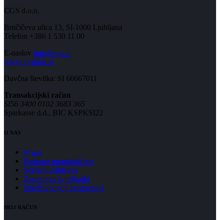
CGS d.o.o.
Brnčičeva ulica 13, SI-1000 Ljubljana
Telefon +386 1 530 11 00
E-naslov
info@cgs.si
www.cgsplus.si
Davčna številka: SI 66667011
Transakcijski račun
SI56 3400 0102 3683 365
Sparkasse d.d., BIC KSPKSI22
O NAS
O nas
Podpora uporabnikom
Servisni zahtevek
Zasebnost in piškotki
Splošni pogoji poslovanja
MOJ RAČUN