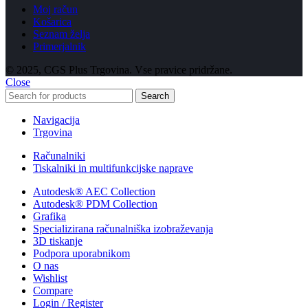
Moj račun
Košarica
Seznam želja
Primerjalnik
© 2025, CGS Plus Trgovina. Vse pravice pridržane.
Close
Search
Navigacija
Trgovina
Računalniki
Tiskalniki in multifunkcijske naprave
Autodesk® AEC Collection
Autodesk® PDM Collection
Grafika
Specializirana računalniška izobraževanja
3D tiskanje
Podpora uporabnikom
O nas
Wishlist
Compare
Login / Register