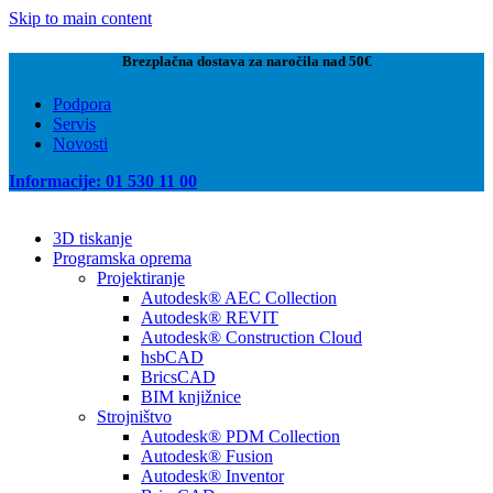
Skip to main content
Brezplačna dostava za naročila nad 50€
Podpora
Servis
Novosti
Informacije: 01 530 11 00
3D tiskanje
Programska oprema
Projektiranje
Autodesk® AEC Collection
Autodesk® REVIT
Autodesk® Construction Cloud
hsbCAD
BricsCAD
BIM knjižnice
Strojništvo
Autodesk® PDM Collection
Autodesk® Fusion
Autodesk® Inventor