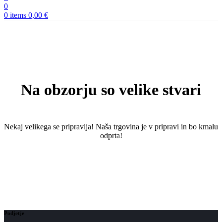
0
0
items
0,00
€
Na obzorju so velike stvari
Nekaj ​​velikega se pripravlja! Naša trgovina je v pripravi in ​​bo kmalu
odprta!
Podjetje