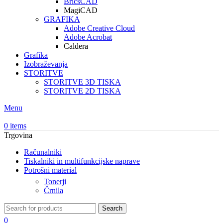
BricsCAD
MagiCAD
GRAFIKA
Adobe Creative Cloud
Adobe Acrobat
Caldera
Grafika
Izobraževanja
STORITVE
STORITVE 3D TISKA
STORITVE 2D TISKA
Menu
0
items
Trgovina
Računalniki
Tiskalniki in multifunkcijske naprave
Potrošni material
Tonerji
Črnila
Search
0