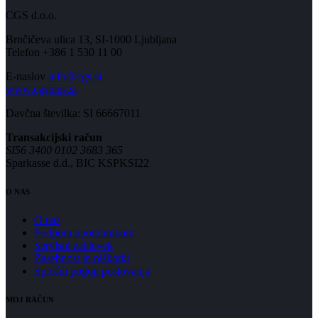
CGS d.o.o.
Brnčičeva ulica 13, SI-1000 Ljubljana
Telefon +386 1 530 11 00
E-naslov
info@cgs.si
www.cgsplus.si
Davčna številka: SI 66667011
Transakcijski račun
SI56 3400 0102 3683 365
Sparkasse d.d., BIC KSPKSI22
O NAS
O nas
Podpora uporabnikom
Servisni zahtevek
Zasebnost in piškotki
Splošni pogoji poslovanja
MOJ RAČUN