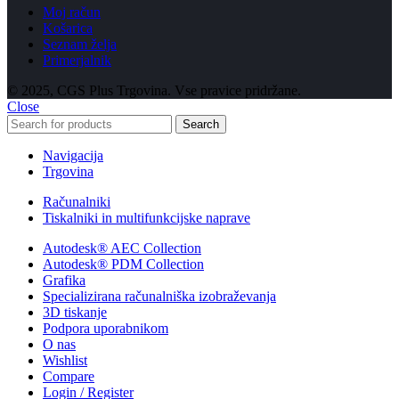
Moj račun
Košarica
Seznam želja
Primerjalnik
© 2025, CGS Plus Trgovina. Vse pravice pridržane.
Close
Search
Navigacija
Trgovina
Računalniki
Tiskalniki in multifunkcijske naprave
Autodesk® AEC Collection
Autodesk® PDM Collection
Grafika
Specializirana računalniška izobraževanja
3D tiskanje
Podpora uporabnikom
O nas
Wishlist
Compare
Login / Register