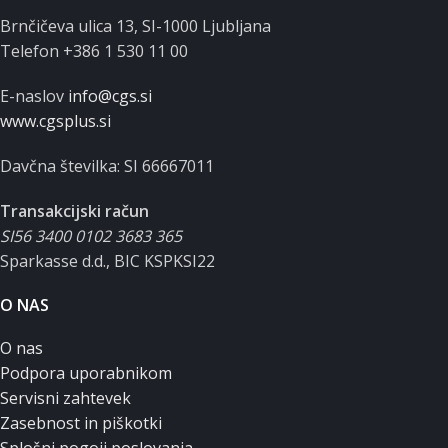
Brnčičeva ulica 13, SI-1000 Ljubljana
Telefon +386 1 530 11 00
E-naslov
info@cgs.si
www.cgsplus.si
Davčna številka: SI 66667011
Transakcijski račun
SI56 3400 0102 3683 365
Sparkasse d.d., BIC KSPKSI22
O NAS
O nas
Podpora uporabnikom
Servisni zahtevek
Zasebnost in piškotki