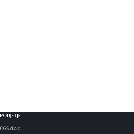
PODJETJE
CGS d.o.o.