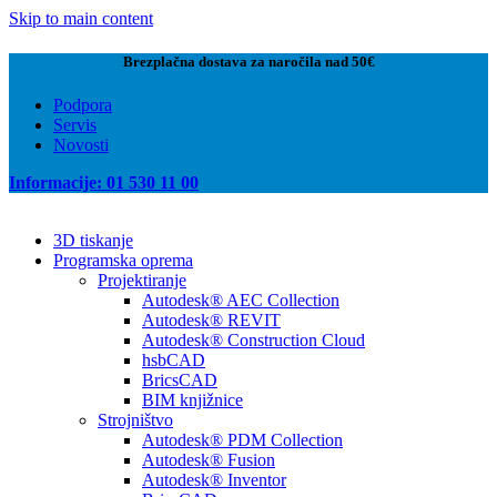
Skip to main content
Brezplačna dostava za naročila nad 50€
Podpora
Servis
Novosti
Informacije: 01 530 11 00
3D tiskanje
Programska oprema
Projektiranje
Autodesk® AEC Collection
Autodesk® REVIT
Autodesk® Construction Cloud
hsbCAD
BricsCAD
BIM knjižnice
Strojništvo
Autodesk® PDM Collection
Autodesk® Fusion
Autodesk® Inventor