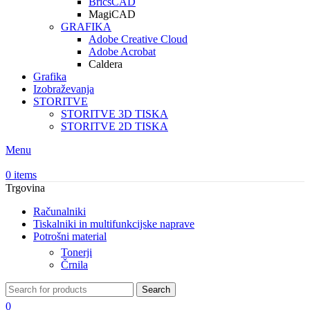
BricsCAD
MagiCAD
GRAFIKA
Adobe Creative Cloud
Adobe Acrobat
Caldera
Grafika
Izobraževanja
STORITVE
STORITVE 3D TISKA
STORITVE 2D TISKA
Menu
0
items
Trgovina
Računalniki
Tiskalniki in multifunkcijske naprave
Potrošni material
Tonerji
Črnila
Search
0