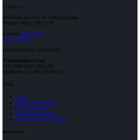
CGS d.o.o.
Brnčičeva ulica 13, SI-1000 Ljubljana
Telefon +386 1 530 11 00
E-naslov
info@cgs.si
www.cgsplus.si
Davčna številka: SI 66667011
Transakcijski račun
SI56 3400 0102 3683 365
Sparkasse d.d., BIC KSPKSI22
O NAS
O nas
Podpora uporabnikom
Servisni zahtevek
Zasebnost in piškotki
Splošni pogoji poslovanja
MOJ RAČUN