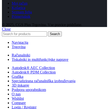
Moj račun
Košarica
Seznam želja
Primerjalnik
© 2025, CGS Plus Trgovina. Vse pravice pridržane.
Close
Search
Navigacija
Trgovina
Računalniki
Tiskalniki in multifunkcijske naprave
Autodesk® AEC Collection
Autodesk® PDM Collection
Grafika
Specializirana računalniška izobraževanja
3D tiskanje
Podpora uporabnikom
O nas
Wishlist
Compare
Login / Register