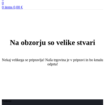
0
0
items
0,00
€
Na obzorju so velike stvari
Nekaj ​​velikega se pripravlja! Naša trgovina je v pripravi in ​​bo kmalu
odprta!
Podjetje