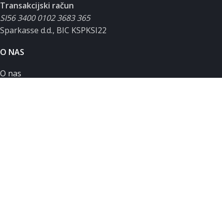
Transakcijski račun
SI56 3400 0102 3683 365
Sparkasse d.d., BIC KSPKSI22
O NAS
O nas
Podpora uporabnikom
Servisni zahtevek
Zasebnost in piškotki
Splošni pogoji poslovanja
MOJ RAČUN
Moj račun
Košarica
Seznam želja
Primerjalnik