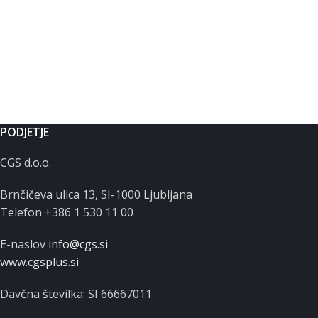
PODJETJE
CGS d.o.o.
Brnčičeva ulica 13, SI-1000 Ljubljana
Telefon +386 1 530 11 00
E-naslov
info@cgs.si
www.cgsplus.si
Davčna številka: SI 66667011