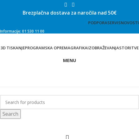
Skip to main content
Brezplačna dostava za naročila nad 50€
PODPORA
SERVIS
NOVOSTI
Informacije: 01 530 11 00
3D TISKANJE
PROGRAMSKA OPREMA
GRAFIKA
IZOBRAŽEVANJA
STORITVE
MENU
Trgovina
Search