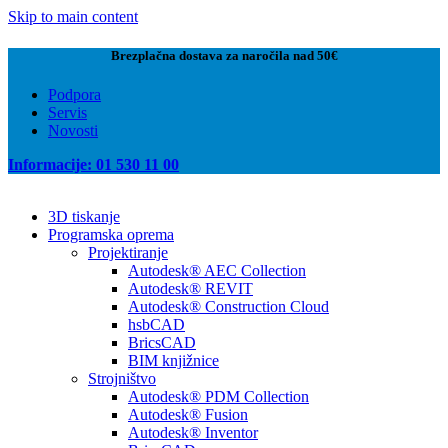
Skip to main content
Brezplačna dostava za naročila nad 50€
Podpora
Servis
Novosti
Informacije: 01 530 11 00
3D tiskanje
Programska oprema
Projektiranje
Autodesk® AEC Collection
Autodesk® REVIT
Autodesk® Construction Cloud
hsbCAD
BricsCAD
BIM knjižnice
Strojništvo
Autodesk® PDM Collection
Autodesk® Fusion
Autodesk® Inventor