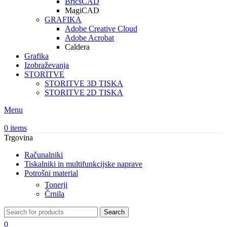
BricsCAD
MagiCAD
GRAFIKA
Adobe Creative Cloud
Adobe Acrobat
Caldera
Grafika
Izobraževanja
STORITVE
STORITVE 3D TISKA
STORITVE 2D TISKA
Menu
0
items
Trgovina
Računalniki
Tiskalniki in multifunkcijske naprave
Potrošni material
Tonerji
Črnila
Search
0