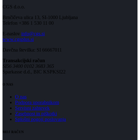
CGS d.o.o.
Brnčičeva ulica 13, SI-1000 Ljubljana
Telefon +386 1 530 11 00
E-naslov
info@cgs.si
www.cgsplus.si
Davčna številka: SI 66667011
Transakcijski račun
SI56 3400 0102 3683 365
Sparkasse d.d., BIC KSPKSI22
O NAS
O nas
Podpora uporabnikom
Servisni zahtevek
Zasebnost in piškotki
Splošni pogoji poslovanja
MOJ RAČUN