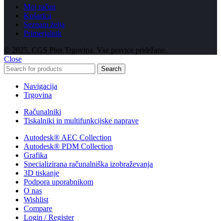
Moj račun
Košarica
Seznam želja
Primerjalnik
© 2025, CGS Plus Trgovina. Vse pravice pridržane.
Close
Search
Navigacija
Trgovina
Računalniki
Tiskalniki in multifunkcijske naprave
Autodesk® AEC Collection
Autodesk® PDM Collection
Grafika
Specializirana računalniška izobraževanja
3D tiskanje
Podpora uporabnikom
O nas
Wishlist
Compare
Login / Register