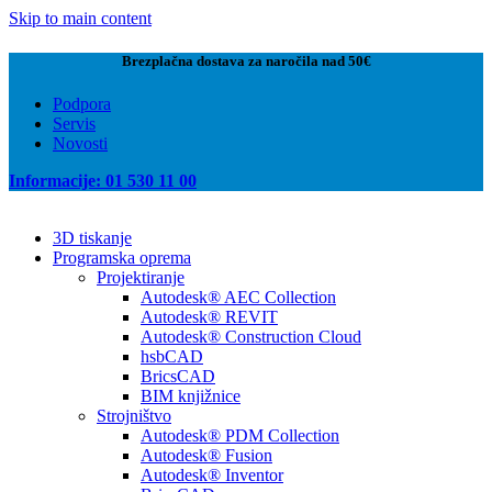
Skip to main content
Brezplačna dostava za naročila nad 50€
Podpora
Servis
Novosti
Informacije: 01 530 11 00
3D tiskanje
Programska oprema
Projektiranje
Autodesk® AEC Collection
Autodesk® REVIT
Autodesk® Construction Cloud
hsbCAD
BricsCAD
BIM knjižnice
Strojništvo
Autodesk® PDM Collection
Autodesk® Fusion
Autodesk® Inventor