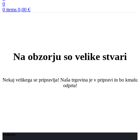
0
0
items
0,00
€
Na obzorju so velike stvari
Nekaj ​​velikega se pripravlja! Naša trgovina je v pripravi in ​​bo kmalu
odprta!
Podjetje