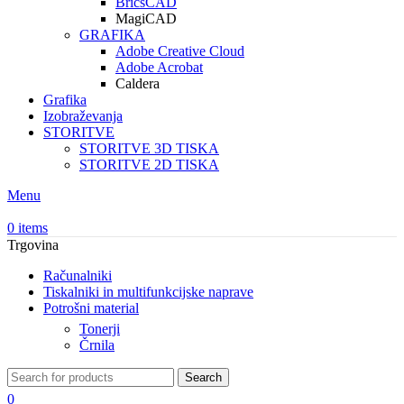
BricsCAD
MagiCAD
GRAFIKA
Adobe Creative Cloud
Adobe Acrobat
Caldera
Grafika
Izobraževanja
STORITVE
STORITVE 3D TISKA
STORITVE 2D TISKA
Menu
0
items
Trgovina
Računalniki
Tiskalniki in multifunkcijske naprave
Potrošni material
Tonerji
Črnila
Search
0