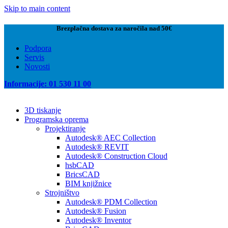
Skip to main content
Brezplačna dostava za naročila nad 50€
Podpora
Servis
Novosti
Informacije: 01 530 11 00
3D tiskanje
Programska oprema
Projektiranje
Autodesk® AEC Collection
Autodesk® REVIT
Autodesk® Construction Cloud
hsbCAD
BricsCAD
BIM knjižnice
Strojništvo
Autodesk® PDM Collection
Autodesk® Fusion
Autodesk® Inventor