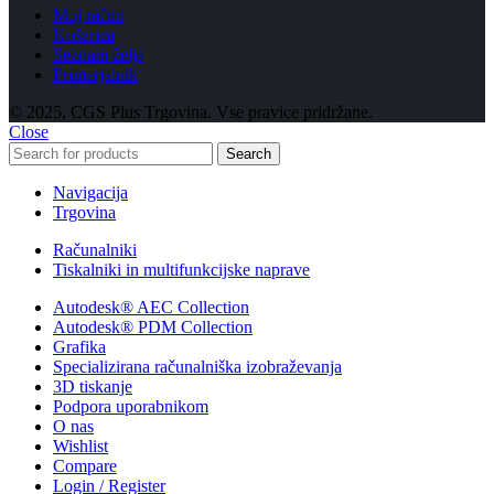
Moj račun
Košarica
Seznam želja
Primerjalnik
© 2025, CGS Plus Trgovina. Vse pravice pridržane.
Close
Search
Navigacija
Trgovina
Računalniki
Tiskalniki in multifunkcijske naprave
Autodesk® AEC Collection
Autodesk® PDM Collection
Grafika
Specializirana računalniška izobraževanja
3D tiskanje
Podpora uporabnikom
O nas
Wishlist
Compare
Login / Register