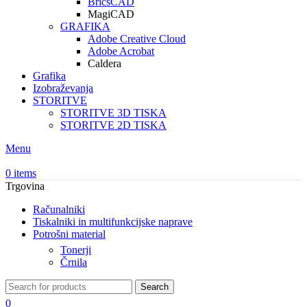
BricsCAD
MagiCAD
GRAFIKA
Adobe Creative Cloud
Adobe Acrobat
Caldera
Grafika
Izobraževanja
STORITVE
STORITVE 3D TISKA
STORITVE 2D TISKA
Menu
0
items
Trgovina
Računalniki
Tiskalniki in multifunkcijske naprave
Potrošni material
Tonerji
Črnila
Search
0