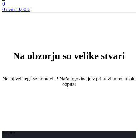
0
0
items
0,00
€
Na obzorju so velike stvari
Nekaj ​​velikega se pripravlja! Naša trgovina je v pripravi in ​​bo kmalu
odprta!
Podjetje