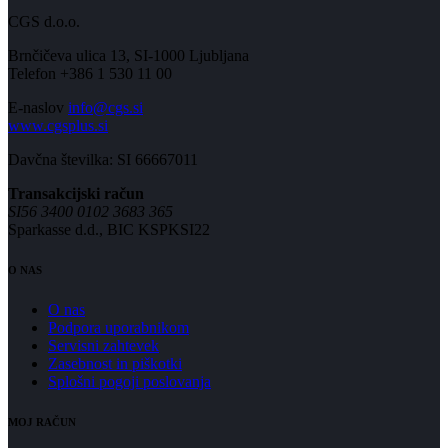
CGS d.o.o.
Brnčičeva ulica 13, SI-1000 Ljubljana
Telefon +386 1 530 11 00
E-naslov
info@cgs.si
www.cgsplus.si
Davčna številka: SI 66667011
Transakcijski račun
SI56 3400 0102 3683 365
Sparkasse d.d., BIC KSPKSI22
O NAS
O nas
Podpora uporabnikom
Servisni zahtevek
Zasebnost in piškotki
Splošni pogoji poslovanja
MOJ RAČUN