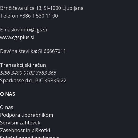
Brnčičeva ulica 13, SI-1000 Ljubljana
Telefon +386 1 530 11 00
E-naslov
info@cgs.si
www.cgsplus.si
Davčna številka: SI 66667011
Transakcijski račun
SI56 3400 0102 3683 365
Sparkasse d.d., BIC KSPKSI22
O NAS
O nas
Podpora uporabnikom
Servisni zahtevek
Zasebnost in piškotki