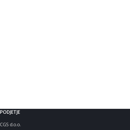
PODJETJE
CGS d.o.o.