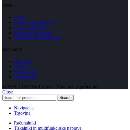
O NAS
O nas
Podpora uporabnikom
Servisni zahtevek
Zasebnost in piškotki
Splošni pogoji poslovanja
MOJ RAČUN
Moj račun
Košarica
Seznam želja
Primerjalnik
© 2025, CGS Plus Trgovina. Vse pravice pridržane.
Close
Search
Navigacija
Trgovina
Računalniki
Tiskalniki in multifunkcijske naprave