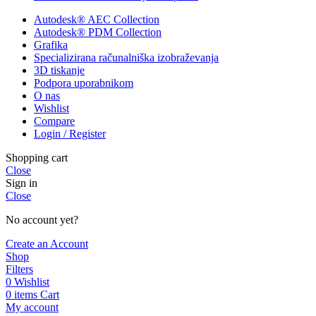
Autodesk® AEC Collection
Autodesk® PDM Collection
Grafika
Specializirana računalniška izobraževanja
3D tiskanje
Podpora uporabnikom
O nas
Wishlist
Compare
Login / Register
Shopping cart
Close
Sign in
Close
No account yet?
Create an Account
Shop
Filters
0
Wishlist
0
items
Cart
My account