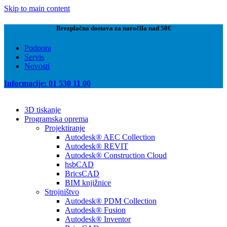
Skip to main content
Brezplačna dostava za naročila nad 50€
Podpora
Servis
Novosti
Informacije: 01 530 11 00
3D tiskanje
Programska oprema
Projektiranje
Autodesk® AEC Collection
Autodesk® REVIT
Autodesk® Construction Cloud
hsbCAD
BricsCAD
BIM knjižnice
Strojništvo
Autodesk® PDM Collection
Autodesk® Fusion
Autodesk® Inventor