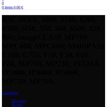
0
0
items
0,00
€
BJC-30XX, 6000, 6100, 6200,
6500; i450, 550, 560, 6500, 850,
860; imageCLASS MP700,
MPC400, MPC600; MultiPASS
C100, C755, F30, F50, F60,
F80, MP700, MP730; PIXMA
IP3000, IP4000, iP5000,
MP750, MP760,
Categories
2D servis
2D tisk