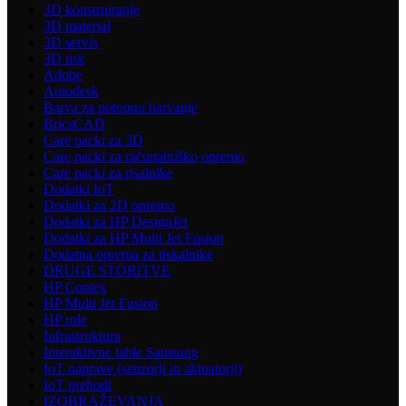
3D konstruiranje
3D material
3D servis
3D tisk
Adobe
Autodesk
Barva za potopno barvanje
BricsCAD
Care packi za 3D
Care packi za računalniško opremo
Care packi za risalnike
Dodatki IoT
Dodatki za 2D opremo
Dodatki za HP DesignJet
Dodatki za HP Multi Jet Fusion
Dodatna oprema za tiskalnike
DRUGE STORITVE
HP Contex
HP Multi Jet Fusion
HP role
Infrastruktura
Interaktivne table Samsung
IoT naprave (senzorji in aktuatorji)
IoT prehodi
IZOBRAŽEVANJA