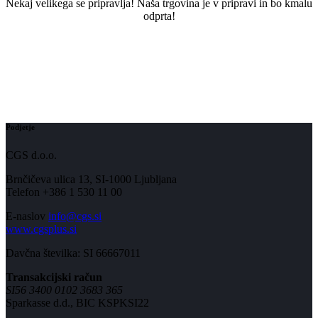
Nekaj ​​velikega se pripravlja! Naša trgovina je v pripravi in ​​bo kmalu
odprta!
Podjetje
CGS d.o.o.
Brnčičeva ulica 13, SI-1000 Ljubljana
Telefon +386 1 530 11 00
E-naslov
info@cgs.si
www.cgsplus.si
Davčna številka: SI 66667011
Transakcijski račun
SI56 3400 0102 3683 365
Sparkasse d.d., BIC KSPKSI22