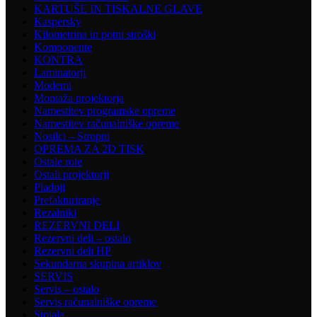
KARTUŠE IN TISKALNE GLAVE
Kaspersky
Kilometrina in potni stroški
Komponente
KONTRA
Laminatorji
Modemi
Montaža projektorja
Namestitev programske opreme
Namestitev računalniške opreme
Nosilci – Stropni
OPREMA ZA 2D TISK
Ostale role
Ostali projektorji
Pladnji
Prefakturiranje
Rezalniki
REZERVNI DELI
Rezervni deli – ostalo
Rezervni deli HP
Sekundarna skupina artiklov
SERVIS
Servis – ostalo
Servis računalniške opreme
Stojala