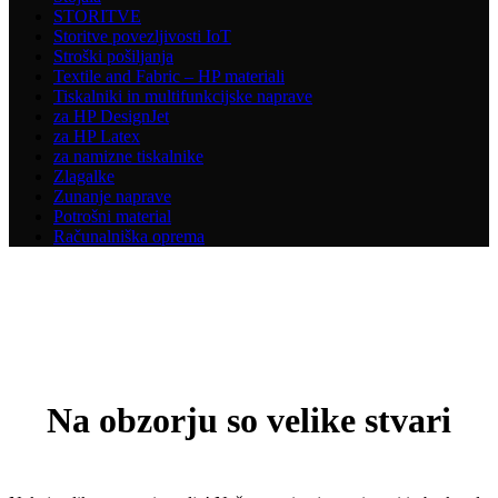
STORITVE
Storitve povezljivosti IoT
Stroški pošiljanja
Textile and Fabric – HP materiali
Tiskalniki in multifunkcijske naprave
za HP DesignJet
za HP Latex
za namizne tiskalnike
Zlagalke
Zunanje naprave
Potrošni material
Računalniška oprema
Na obzorju so velike stvari