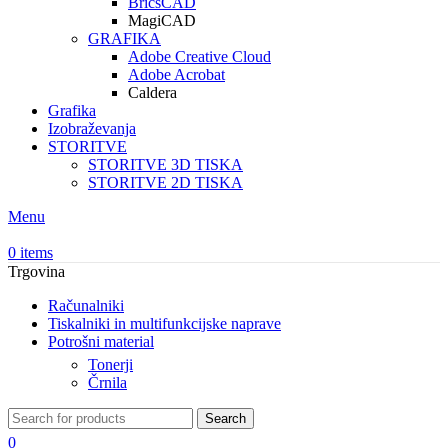
BricsCAD
MagiCAD
GRAFIKA
Adobe Creative Cloud
Adobe Acrobat
Caldera
Grafika
Izobraževanja
STORITVE
STORITVE 3D TISKA
STORITVE 2D TISKA
Menu
0
items
Trgovina
Računalniki
Tiskalniki in multifunkcijske naprave
Potrošni material
Tonerji
Črnila
Search
0