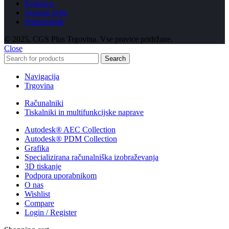
Košarica
Seznam želja
Primerjalnik
© 2025, CGS Plus Trgovina. Vse pravice pridržane.
Close
Search
Navigacija
Trgovina
Računalniki
Tiskalniki in multifunkcijske naprave
Autodesk® AEC Collection
Autodesk® PDM Collection
Grafika
Specializirana računalniška izobraževanja
3D tiskanje
Podpora uporabnikom
O nas
Wishlist
Compare
Login / Register