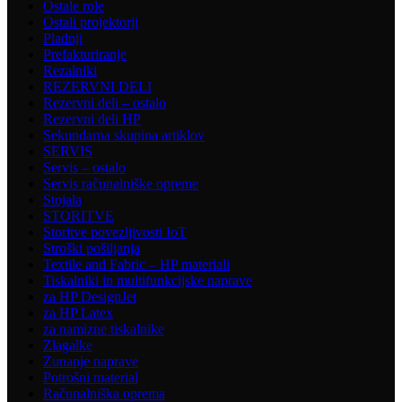
Ostale role
Ostali projektorji
Pladnji
Prefakturiranje
Rezalniki
REZERVNI DELI
Rezervni deli – ostalo
Rezervni deli HP
Sekundarna skupina artiklov
SERVIS
Servis – ostalo
Servis računalniške opreme
Stojala
STORITVE
Storitve povezljivosti IoT
Stroški pošiljanja
Textile and Fabric – HP materiali
Tiskalniki in multifunkcijske naprave
za HP DesignJet
za HP Latex
za namizne tiskalnike
Zlagalke
Zunanje naprave
Potrošni material
Računalniška oprema