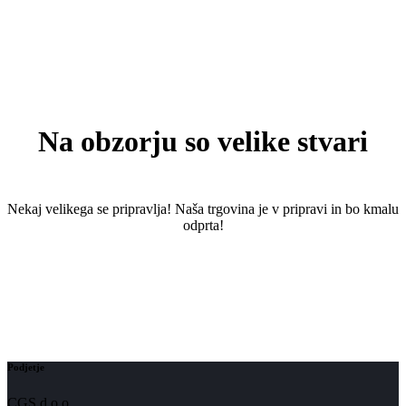
Na obzorju so velike stvari
Nekaj ​​velikega se pripravlja! Naša trgovina je v pripravi in ​​bo kmalu
odprta!
Podjetje
CGS d.o.o.