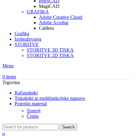
BricsCAD
MagiCAD
GRAFIKA
Adobe Creative Cloud
Adobe Acrobat
Caldera
Grafika
Izobraževanja
STORITVE
STORITVE 3D TISKA
STORITVE 2D TISKA
Menu
0
items
Trgovina
Računalniki
Tiskalniki in multifunkcijske naprave
Potrošni material
Tonerji
Črnila
Search
0