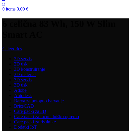
0
0
items
0,00
€
6 celična 83 Wh, 150 W Slim
Smart AC
Categories
2D servis
2D tisk
3D konstruiranje
3D material
3D servis
3D tisk
Adobe
Autodesk
Barva za potopno barvanje
BricsCAD
Care packi za 3D
Care packi za računalniško opremo
Care packi za risalnike
Dodatki IoT