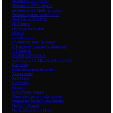
Dodatki za 2D opremo
Dodatki za HP DesignJet
Dodatki za HP Multi Jet Fusion
Dodatna oprema za tiskalnike
DRUGE STORITVE
HP Contex
HP Multi Jet Fusion
HP role
Infrastruktura
Interaktivne table Samsung
IoT naprave (senzorji in aktuatorji)
IoT prehodi
IZOBRAŽEVANJA
KARTUŠE IN TISKALNE GLAVE
Kaspersky
Kilometrina in potni stroški
Komponente
KONTRA
Laminatorji
Modemi
Montaža projektorja
Namestitev programske opreme
Namestitev računalniške opreme
Nosilci – Stropni
OPREMA ZA 2D TISK