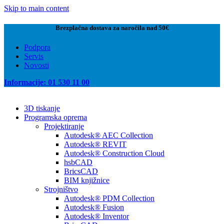
Skip to main content
Brezplačna dostava za naročila nad 50€
Podpora
Servis
Novosti
Informacije: 01 530 11 00
3D tiskanje
Programska oprema
Projektiranje
Autodesk® AEC Collection
Autodesk® REVIT
Autodesk® Construction Cloud
hsbCAD
BricsCAD
BIM knjižnice
Strojništvo
Autodesk® PDM Collection
Autodesk® Fusion
Autodesk® Inventor