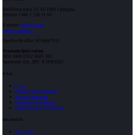
Brnčičeva ulica 13, SI-1000 Ljubljana
Telefon +386 1 530 11 00
E-naslov
info@cgs.si
www.cgsplus.si
Davčna številka: SI 66667011
Transakcijski račun
SI56 3400 0102 3683 365
Sparkasse d.d., BIC KSPKSI22
O NAS
O nas
Podpora uporabnikom
Servisni zahtevek
Zasebnost in piškotki
Splošni pogoji poslovanja
MOJ RAČUN
Moj račun