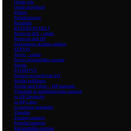
Ostale role
Ostali projektorji
Pladnji
Prefakturiranje
Rezalniki
REZERVNI DELI
Rezervni deli – ostalo
Rezervni deli HP
Sekundarna skupina artiklov
SERVIS
Servis – ostalo
Servis računalniške opreme
Stojala
STORITVE
Storitve povezljivosti IoT
Stroški pošiljanja
Textile and Fabric – HP materiali
Tiskalniki in multifunkcijske naprave
za HP DesignJet
za HP Latex
za namizne tiskalnike
Zlagalke
Zunanje naprave
Potrošni material
Računalniška oprema