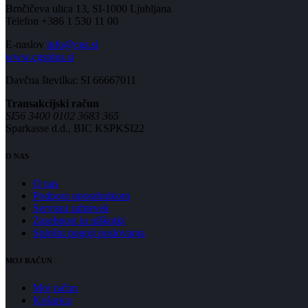
Brnčičeva ulica 13, SI-1000 Ljubljana
Telefon +386 1 530 11 00
E-naslov
info@cgs.si
www.cgsplus.si
Davčna številka: SI 66667011
Transakcijski račun
SI56 3400 0102 3683 365
Sparkasse d.d., BIC KSPKSI22
O NAS
O nas
Podpora uporabnikom
Servisni zahtevek
Zasebnost in piškotki
Splošni pogoji poslovanja
MOJ RAČUN
Moj račun
Košarica