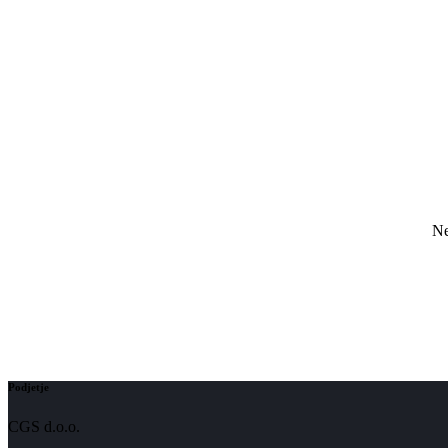
Ne
Podjetje
CGS d.o.o.