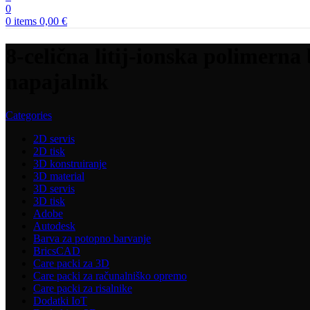
0
0
items
0,00
€
8-celična litij-ionska polimer
napajalnik
Categories
2D servis
2D tisk
3D konstruiranje
3D material
3D servis
3D tisk
Adobe
Autodesk
Barva za potopno barvanje
BricsCAD
Care packi za 3D
Care packi za računalniško opremo
Care packi za risalnike
Dodatki IoT