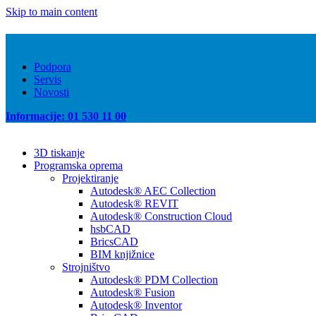
Skip to main content
Podpora
Servis
Novosti
Informacije: 01 530 11 00
3D tiskanje
Programska oprema
Projektiranje
Autodesk® AEC Collection
Autodesk® REVIT
Autodesk® Construction Cloud
hsbCAD
BricsCAD
BIM knjižnice
Strojništvo
Autodesk® PDM Collection
Autodesk® Fusion
Autodesk® Inventor