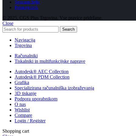
Seznam želja
Primerjalnik
© 2025, CGS Plus Trgovina. Vse pravice pridržane.
Close
Search
Navigacija
Trgovina
Računalniki
Tiskalniki in multifunkcijske naprave
Autodesk® AEC Collection
Autodesk® PDM Collection
Grafika
Specializirana računalniška izobraževanja
3D tiskanje
Podpora uporabnikom
O nas
Wishlist
Compare
Login / Register
Shopping cart