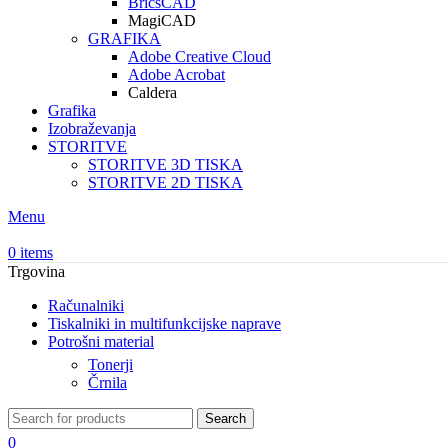
BricsCAD
MagiCAD
GRAFIKA
Adobe Creative Cloud
Adobe Acrobat
Caldera
Grafika
Izobraževanja
STORITVE
STORITVE 3D TISKA
STORITVE 2D TISKA
Menu
0
items
Trgovina
Računalniki
Tiskalniki in multifunkcijske naprave
Potrošni material
Tonerji
Črnila
Search
0