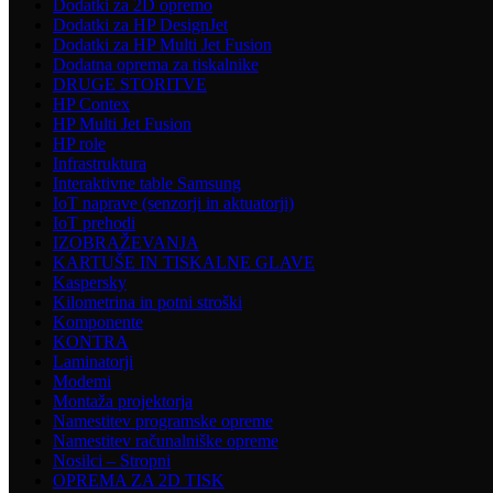
Dodatki za 2D opremo
Dodatki za HP DesignJet
Dodatki za HP Multi Jet Fusion
Dodatna oprema za tiskalnike
DRUGE STORITVE
HP Contex
HP Multi Jet Fusion
HP role
Infrastruktura
Interaktivne table Samsung
IoT naprave (senzorji in aktuatorji)
IoT prehodi
IZOBRAŽEVANJA
KARTUŠE IN TISKALNE GLAVE
Kaspersky
Kilometrina in potni stroški
Komponente
KONTRA
Laminatorji
Modemi
Montaža projektorja
Namestitev programske opreme
Namestitev računalniške opreme
Nosilci – Stropni
OPREMA ZA 2D TISK