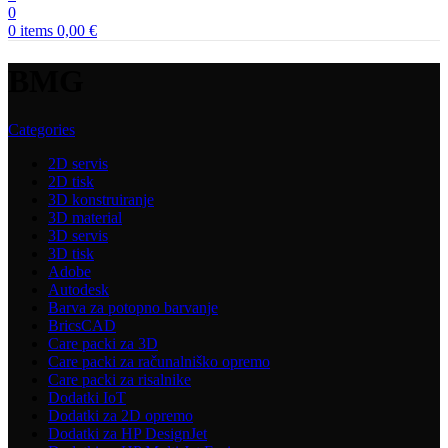
0
0
items
0,00
€
BMG
Categories
2D servis
2D tisk
3D konstruiranje
3D material
3D servis
3D tisk
Adobe
Autodesk
Barva za potopno barvanje
BricsCAD
Care packi za 3D
Care packi za računalniško opremo
Care packi za risalnike
Dodatki IoT
Dodatki za 2D opremo
Dodatki za HP DesignJet