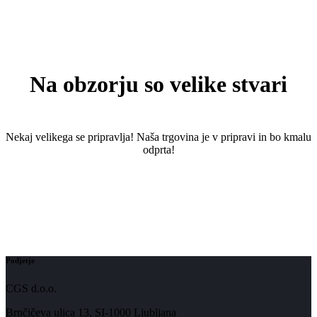
Na obzorju so velike stvari
Nekaj ​​velikega se pripravlja! Naša trgovina je v pripravi in ​​bo kmalu
odprta!
Podjetje
CGS d.o.o.
Brnčičeva ulica 13, SI-1000 Ljubljana