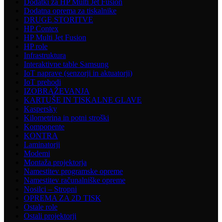
Dodatki za HP Multi Jet Fusion
Dodatna oprema za tiskalnike
DRUGE STORITVE
HP Contex
HP Multi Jet Fusion
HP role
Infrastruktura
Interaktivne table Samsung
IoT naprave (senzorji in aktuatorji)
IoT prehodi
IZOBRAŽEVANJA
KARTUŠE IN TISKALNE GLAVE
Kaspersky
Kilometrina in potni stroški
Komponente
KONTRA
Laminatorji
Modemi
Montaža projektorja
Namestitev programske opreme
Namestitev računalniške opreme
Nosilci – Stropni
OPREMA ZA 2D TISK
Ostale role
Ostali projektorji