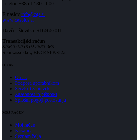
Telefon +386 1 530 11 00
E-naslov
info@cgs.si
www.cgsplus.si
Davčna številka: SI 66667011
Transakcijski račun
SI56 3400 0102 3683 365
Sparkasse d.d., BIC KSPKSI22
O NAS
O nas
Podpora uporabnikom
Servisni zahtevek
Zasebnost in piškotki
Splošni pogoji poslovanja
MOJ RAČUN
Moj račun
Košarica
Seznam želja