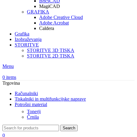
BricsCAD
MagiCAD
GRAFIKA
Adobe Creative Cloud
Adobe Acrobat
Caldera
Grafika
Izobraževanja
STORITVE
STORITVE 3D TISKA
STORITVE 2D TISKA
Menu
0
items
Trgovina
Računalniki
Tiskalniki in multifunkcijske naprave
Potrošni material
Tonerji
Črnila
Search
0