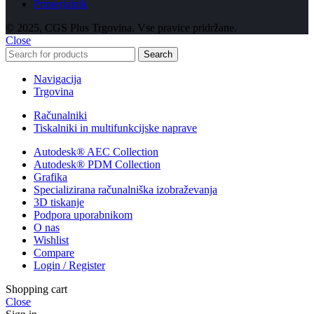
Primerjalnik
© 2025, CGS Plus Trgovina. Vse pravice pridržane.
Close
Search
Navigacija
Trgovina
Računalniki
Tiskalniki in multifunkcijske naprave
Autodesk® AEC Collection
Autodesk® PDM Collection
Grafika
Specializirana računalniška izobraževanja
3D tiskanje
Podpora uporabnikom
O nas
Wishlist
Compare
Login / Register
Shopping cart
Close