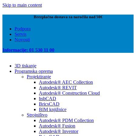
Skip to main content
Brezplačna dostava za naročila nad 50€
Podpora
Servis
Novosti
Informacije: 01 530 11 00
3D tiskanje
Programska oprema
Projektiranje
Autodesk® AEC Collection
Autodesk® REVIT
Autodesk® Construction Cloud
hsbCAD
BricsCAD
BIM knjižnice
Strojništvo
Autodesk® PDM Collection
Autodesk® Fusion
Autodesk® Inventor