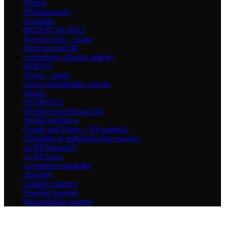
Pladnji
Prefakturiranje
Rezalniki
REZERVNI DELI
Rezervni deli – ostalo
Rezervni deli HP
Sekundarna skupina artiklov
SERVIS
Servis – ostalo
Servis računalniške opreme
Stojala
STORITVE
Storitve povezljivosti IoT
Stroški pošiljanja
Textile and Fabric – HP materiali
Tiskalniki in multifunkcijske naprave
za HP DesignJet
za HP Latex
za namizne tiskalnike
Zlagalke
Zunanje naprave
Potrošni material
Računalniška oprema