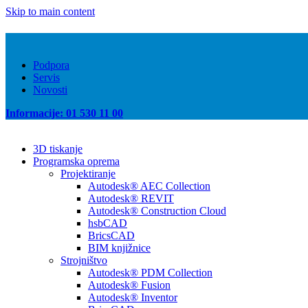
Skip to main content
Podpora
Servis
Novosti
Informacije: 01 530 11 00
3D tiskanje
Programska oprema
Projektiranje
Autodesk® AEC Collection
Autodesk® REVIT
Autodesk® Construction Cloud
hsbCAD
BricsCAD
BIM knjižnice
Strojništvo
Autodesk® PDM Collection
Autodesk® Fusion
Autodesk® Inventor