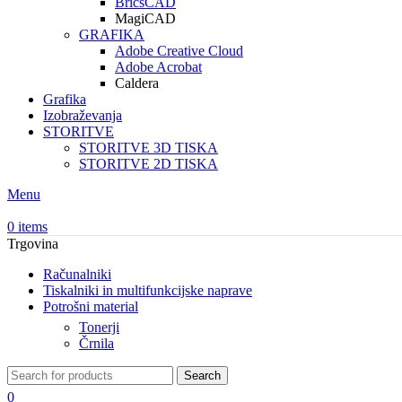
BricsCAD
MagiCAD
GRAFIKA
Adobe Creative Cloud
Adobe Acrobat
Caldera
Grafika
Izobraževanja
STORITVE
STORITVE 3D TISKA
STORITVE 2D TISKA
Menu
0
items
Trgovina
Računalniki
Tiskalniki in multifunkcijske naprave
Potrošni material
Tonerji
Črnila
Search
0