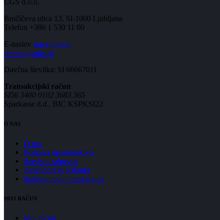
CGS d.o.o.
Brnčičeva ulica 13, SI-1000 Ljubljana
Telefon +386 1 530 11 00
E-naslov
info@cgs.si
www.cgsplus.si
Davčna številka: SI 66667011
Transakcijski račun
SI56 3400 0102 3683 365
Sparkasse d.d., BIC KSPKSI22
O NAS
O nas
Podpora uporabnikom
Servisni zahtevek
Zasebnost in piškotki
Splošni pogoji poslovanja
MOJ RAČUN
Moj račun