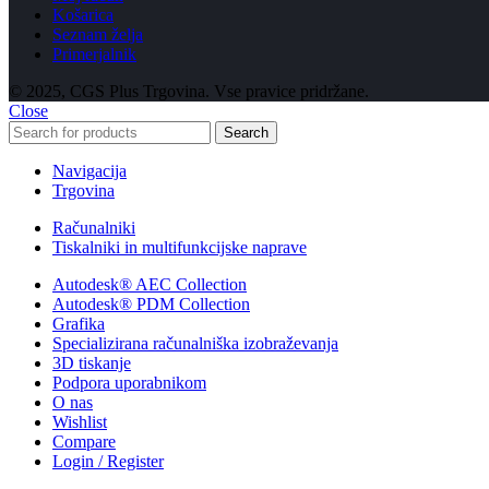
Košarica
Seznam želja
Primerjalnik
© 2025, CGS Plus Trgovina. Vse pravice pridržane.
Close
Search
Navigacija
Trgovina
Računalniki
Tiskalniki in multifunkcijske naprave
Autodesk® AEC Collection
Autodesk® PDM Collection
Grafika
Specializirana računalniška izobraževanja
3D tiskanje
Podpora uporabnikom
O nas
Wishlist
Compare
Login / Register