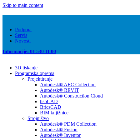
Skip to main content
Podpora
Servis
Novosti
Informacije: 01 530 11 00
3D tiskanje
Programska oprema
Projektiranje
Autodesk® AEC Collection
Autodesk® REVIT
Autodesk® Construction Cloud
hsbCAD
BricsCAD
BIM knjižnice
Strojništvo
Autodesk® PDM Collection
Autodesk® Fusion
Autodesk® Inventor