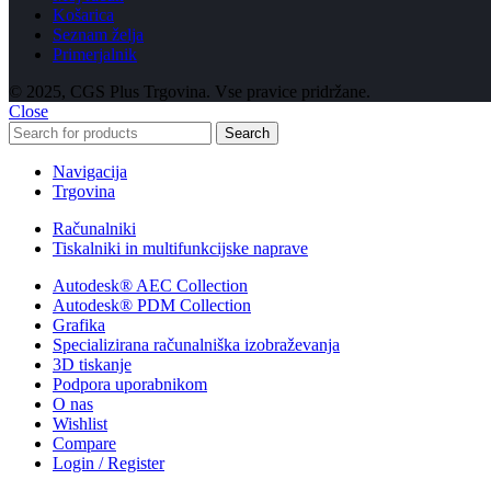
Košarica
Seznam želja
Primerjalnik
© 2025, CGS Plus Trgovina. Vse pravice pridržane.
Close
Search
Navigacija
Trgovina
Računalniki
Tiskalniki in multifunkcijske naprave
Autodesk® AEC Collection
Autodesk® PDM Collection
Grafika
Specializirana računalniška izobraževanja
3D tiskanje
Podpora uporabnikom
O nas
Wishlist
Compare
Login / Register