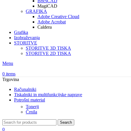
BricsCAD
MagiCAD
GRAFIKA
Adobe Creative Cloud
Adobe Acrobat
Caldera
Grafika
Izobraževanja
STORITVE
STORITVE 3D TISKA
STORITVE 2D TISKA
Menu
0
items
Trgovina
Računalniki
Tiskalniki in multifunkcijske naprave
Potrošni material
Tonerji
Črnila
Search
0