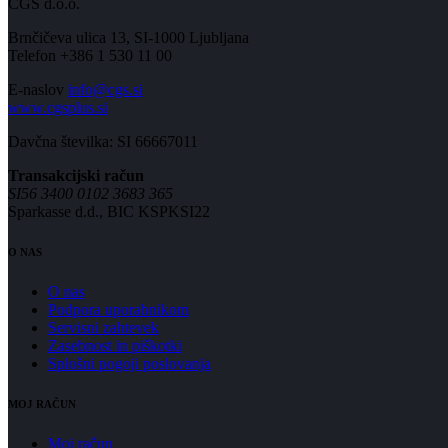
CGS d.o.o.
Brnčičeva ulica 13, SI-1000 Ljubljana
Telefon +386 1 530 11 00
E-naslov
info@cgs.si
www.cgsplus.si
Davčna številka: SI 66667011
Transakcijski račun
SI56 3400 0102 3683 365
Sparkasse d.d., BIC KSPKSI22
O NAS
O nas
Podpora uporabnikom
Servisni zahtevek
Zasebnost in piškotki
Splošni pogoji poslovanja
MOJ RAČUN
Moj račun