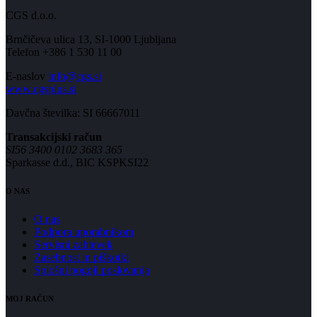
CGS d.o.o.
Brnčičeva ulica 13, SI-1000 Ljubljana
Telefon +386 1 530 11 00
E-naslov
info@cgs.si
www.cgsplus.si
Davčna številka: SI 66667011
Transakcijski račun
SI56 3400 0102 3683 365
Sparkasse d.d., BIC KSPKSI22
O NAS
O nas
Podpora uporabnikom
Servisni zahtevek
Zasebnost in piškotki
Splošni pogoji poslovanja
MOJ RAČUN