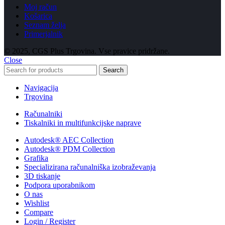
Moj račun
Košarica
Seznam želja
Primerjalnik
© 2025, CGS Plus Trgovina. Vse pravice pridržane.
Close
Search
Navigacija
Trgovina
Računalniki
Tiskalniki in multifunkcijske naprave
Autodesk® AEC Collection
Autodesk® PDM Collection
Grafika
Specializirana računalniška izobraževanja
3D tiskanje
Podpora uporabnikom
O nas
Wishlist
Compare
Login / Register