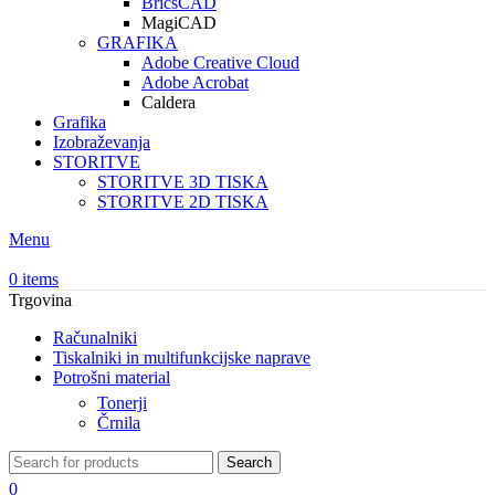
BricsCAD
MagiCAD
GRAFIKA
Adobe Creative Cloud
Adobe Acrobat
Caldera
Grafika
Izobraževanja
STORITVE
STORITVE 3D TISKA
STORITVE 2D TISKA
Menu
0
items
Trgovina
Računalniki
Tiskalniki in multifunkcijske naprave
Potrošni material
Tonerji
Črnila
Search
0