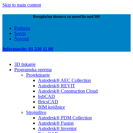
Skip to main content
Brezplačna dostava za naročila nad 50€
Podpora
Servis
Novosti
Informacije: 01 530 11 00
3D tiskanje
Programska oprema
Projektiranje
Autodesk® AEC Collection
Autodesk® REVIT
Autodesk® Construction Cloud
hsbCAD
BricsCAD
BIM knjižnice
Strojništvo
Autodesk® PDM Collection
Autodesk® Fusion
Autodesk® Inventor