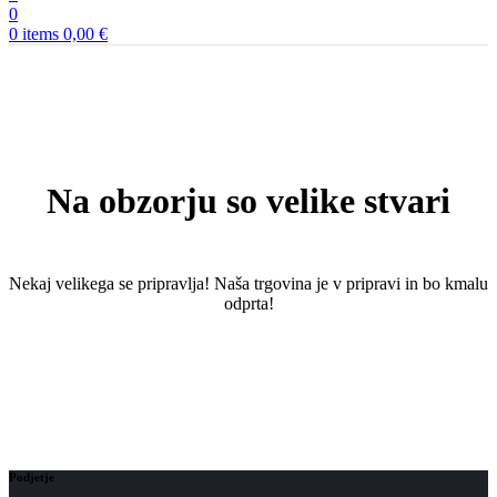
0
0
items
0,00
€
Na obzorju so velike stvari
Nekaj ​​velikega se pripravlja! Naša trgovina je v pripravi in ​​bo kmalu
odprta!
Podjetje