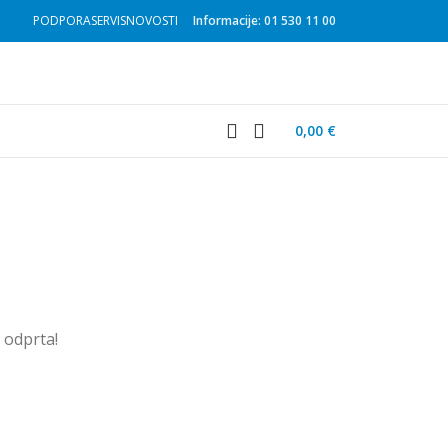
PODPORA
SERVIS
NOVOSTI
Informacije: 01 530 11 00
0,00
€
u odprta!