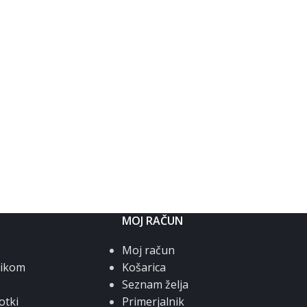
MOJ RAČUN
Moj račun
nikom
Košarica
Seznam želja
otki
Primerjalnik