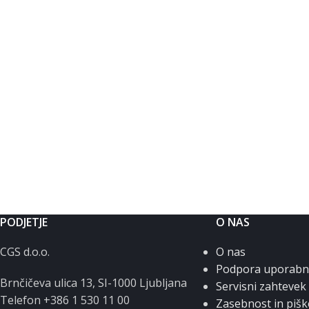
PODJETJE
O NAS
CGS d.o.o.
O nas
Podpora uporab
Brnčičeva ulica 13, SI-1000 Ljubljana
Servisni zahtevek
Telefon +386 1 530 11 00
Zasebnost in pišk