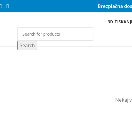
Brezplačna dos
Skip to main content
3D TISKANJ
rgovina
Search
Nekaj ​​