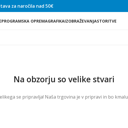
tava za naročila nad 50€
E
PROGRAMSKA OPREMA
GRAFIKA
IZOBRAŽEVANJA
STORITVE
Na obzorju so velike stvari
velikega se pripravlja! Naša trgovina je v pripravi in ​​bo kmal