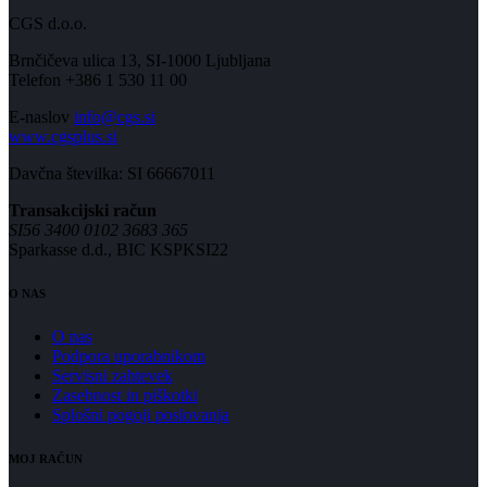
CGS d.o.o.
Brnčičeva ulica 13, SI-1000 Ljubljana
Telefon +386 1 530 11 00
E-naslov
info@cgs.si
www.cgsplus.si
Davčna številka: SI 66667011
Transakcijski račun
SI56 3400 0102 3683 365
Sparkasse d.d., BIC KSPKSI22
O NAS
O nas
Podpora uporabnikom
Servisni zahtevek
Zasebnost in piškotki
Splošni pogoji poslovanja
MOJ RAČUN