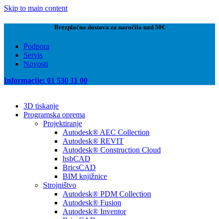
Skip to main content
Brezplačna dostava za naročila nad 50€
Podpora
Servis
Novosti
Informacije: 01 530 11 00
3D tiskanje
Programska oprema
Projektiranje
Autodesk® AEC Collection
Autodesk® REVIT
Autodesk® Construction Cloud
hsbCAD
BricsCAD
BIM knjižnice
Strojništvo
Autodesk® PDM Collection
Autodesk® Fusion
Autodesk® Inventor