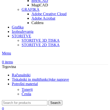
BricsCAD
MagiCAD
GRAFIKA
Adobe Creative Cloud
Adobe Acrobat
Caldera
Grafika
Izobraževanja
STORITVE
STORITVE 3D TISKA
STORITVE 2D TISKA
Menu
0
items
Trgovina
Računalniki
Tiskalniki in multifunkcijske naprave
Potrošni material
Tonerji
Črnila
Search
0