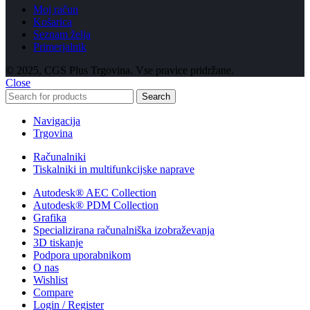
Moj račun
Košarica
Seznam želja
Primerjalnik
© 2025, CGS Plus Trgovina. Vse pravice pridržane.
Close
Search
Navigacija
Trgovina
Računalniki
Tiskalniki in multifunkcijske naprave
Autodesk® AEC Collection
Autodesk® PDM Collection
Grafika
Specializirana računalniška izobraževanja
3D tiskanje
Podpora uporabnikom
O nas
Wishlist
Compare
Login / Register