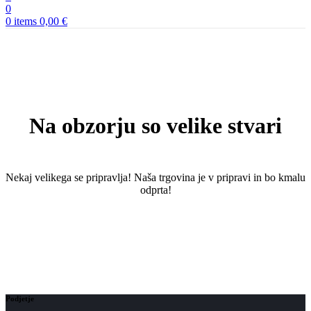
0
0
items
0,00
€
Na obzorju so velike stvari
Nekaj ​​velikega se pripravlja! Naša trgovina je v pripravi in ​​bo kmalu
odprta!
Podjetje