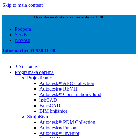
Skip to main content
Brezplačna dostava za naročila nad 50€
Podpora
Servis
Novosti
Informacije: 01 530 11 00
3D tiskanje
Programska oprema
Projektiranje
Autodesk® AEC Collection
Autodesk® REVIT
Autodesk® Construction Cloud
hsbCAD
BricsCAD
BIM knjižnice
Strojništvo
Autodesk® PDM Collection
Autodesk® Fusion
Autodesk® Inventor