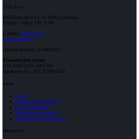
CGS d.o.o.
Brnčičeva ulica 13, SI-1000 Ljubljana
Telefon +386 1 530 11 00
E-naslov
info@cgs.si
www.cgsplus.si
Davčna številka: SI 66667011
Transakcijski račun
SI56 3400 0102 3683 365
Sparkasse d.d., BIC KSPKSI22
O NAS
O nas
Podpora uporabnikom
Servisni zahtevek
Zasebnost in piškotki
Splošni pogoji poslovanja
MOJ RAČUN