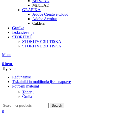
BricsCAD
MagiCAD
GRAFIKA
Adobe Creative Cloud
Adobe Acrobat
Caldera
Grafika
Izobraževanja
STORITVE
STORITVE 3D TISKA
STORITVE 2D TISKA
Menu
0
items
Trgovina
Računalniki
Tiskalniki in multifunkcijske naprave
Potrošni material
Tonerji
Črnila
Search
0