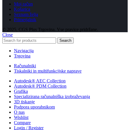
Moj račun
Košarica
Seznam želja
Primerjalnik
© 2025, CGS Plus Trgovina. Vse pravice pridržane.
Close
Search
Navigacija
Trgovina
Računalniki
Tiskalniki in multifunkcijske naprave
Autodesk® AEC Collection
Autodesk® PDM Collection
Grafika
Specializirana računalniška izobraževanja
3D tiskanje
Podpora uporabnikom
O nas
Wishlist
Compare
Login / Register