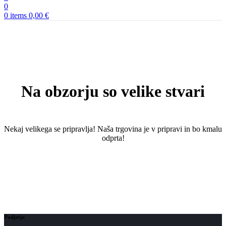
0
0
items
0,00
€
Na obzorju so velike stvari
Nekaj ​​velikega se pripravlja! Naša trgovina je v pripravi in ​​bo kmalu
odprta!
Podjetje