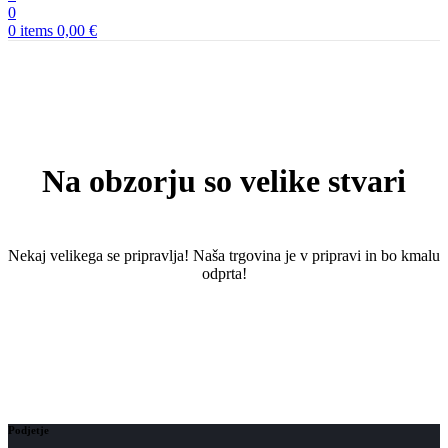
0
0
items
0,00
€
Na obzorju so velike stvari
Nekaj ​​velikega se pripravlja! Naša trgovina je v pripravi in ​​bo kmalu
odprta!
Podjetje