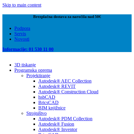
Skip to main content
Brezplačna dostava za naročila nad 50€
Podpora
Servis
Novosti
Informacije: 01 530 11 00
3D tiskanje
Programska oprema
Projektiranje
Autodesk® AEC Collection
Autodesk® REVIT
Autodesk® Construction Cloud
hsbCAD
BricsCAD
BIM knjižnice
Strojništvo
Autodesk® PDM Collection
Autodesk® Fusion
Autodesk® Inventor