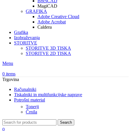
BricsCAD
MagiCAD
GRAFIKA
Adobe Creative Cloud
Adobe Acrobat
Caldera
Grafika
Izobraževanja
STORITVE
STORITVE 3D TISKA
STORITVE 2D TISKA
Menu
0
items
Trgovina
Računalniki
Tiskalniki in multifunkcijske naprave
Potrošni material
Tonerji
Črnila
Search
0