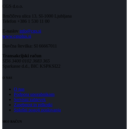
CGS d.o.o.
Brnčičeva ulica 13, SI-1000 Ljubljana
Telefon +386 1 530 11 00
E-naslov
info@cgs.si
www.cgsplus.si
Davčna številka: SI 66667011
Transakcijski račun
SI56 3400 0102 3683 365
Sparkasse d.d., BIC KSPKSI22
O NAS
O nas
Podpora uporabnikom
Servisni zahtevek
Zasebnost in piškotki
Splošni pogoji poslovanja
MOJ RAČUN