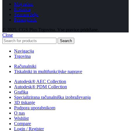
Moj račun
Košarica
Seznam želja
Primerjalnik
© 2025, CGS Plus Trgovina. Vse pravice pridržane.
Close
Search
Navigacija
Trgovina
Računalniki
Tiskalniki in multifunkcijske naprave
Autodesk® AEC Collection
Autodesk® PDM Collection
Grafika
Specializirana računalniška izobraževanja
3D tiskanje
Podpora uporabnikom
O nas
Wishlist
Compare
Login / Register