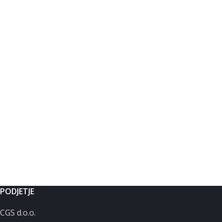
PODJETJE
CGS d.o.o.