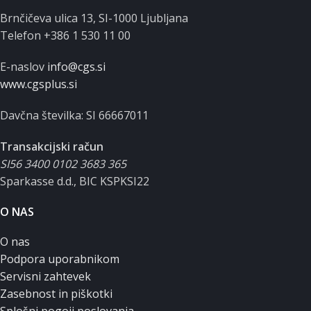
Brnčičeva ulica 13, SI-1000 Ljubljana
Telefon +386 1 530 11 00
E-naslov
info@cgs.si
www.cgsplus.si
Davčna številka: SI 66667011
Transakcijski račun
SI56 3400 0102 3683 365
Sparkasse d.d., BIC KSPKSI22
O NAS
O nas
Podpora uporabnikom
Servisni zahtevek
Zasebnost in piškotki