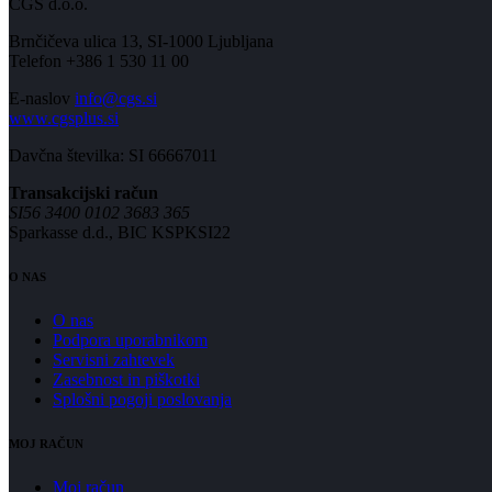
CGS d.o.o.
Brnčičeva ulica 13, SI-1000 Ljubljana
Telefon +386 1 530 11 00
E-naslov
info@cgs.si
www.cgsplus.si
Davčna številka: SI 66667011
Transakcijski račun
SI56 3400 0102 3683 365
Sparkasse d.d., BIC KSPKSI22
O NAS
O nas
Podpora uporabnikom
Servisni zahtevek
Zasebnost in piškotki
Splošni pogoji poslovanja
MOJ RAČUN
Moj račun