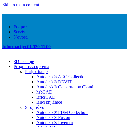
Skip to main content
Podpora
Servis
Novosti
Informacije: 01 530 11 00
3D tiskanje
Programska oprema
Projektiranje
Autodesk® AEC Collection
Autodesk® REVIT
Autodesk® Construction Cloud
hsbCAD
BricsCAD
BIM knjižnice
Strojništvo
Autodesk® PDM Collection
Autodesk® Fusion
Autodesk® Inventor