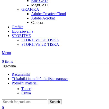
BricsCAD
MagiCAD
GRAFIKA
Adobe Creative Cloud
Adobe Acrobat
Caldera
Grafika
Izobraževanja
STORITVE
STORITVE 3D TISKA
STORITVE 2D TISKA
Menu
0
items
Trgovina
Računalniki
Tiskalniki in multifunkcijske naprave
Potrošni material
Tonerji
Črnila
Search
0