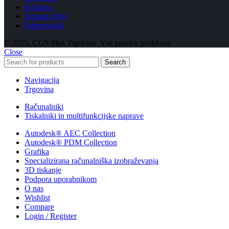
Košarica
Seznam želja
Primerjalnik
© 2025, CGS Plus Trgovina. Vse pravice pridržane.
Close
Search
Navigacija
Trgovina
Računalniki
Tiskalniki in multifunkcijske naprave
Autodesk® AEC Collection
Autodesk® PDM Collection
Grafika
Specializirana računalniška izobraževanja
3D tiskanje
Podpora uporabnikom
O nas
Wishlist
Compare
Login / Register