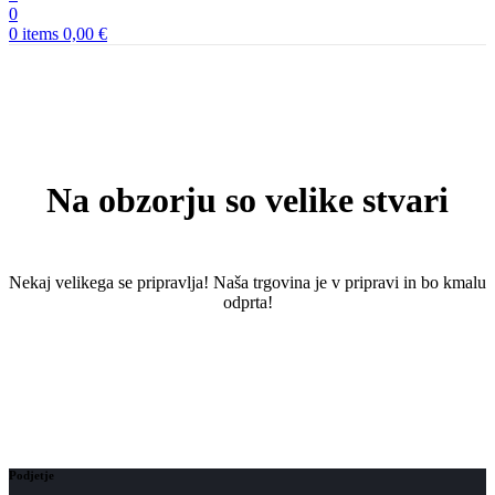
0
0
items
0,00
€
Na obzorju so velike stvari
Nekaj ​​velikega se pripravlja! Naša trgovina je v pripravi in ​​bo kmalu
odprta!
Podjetje