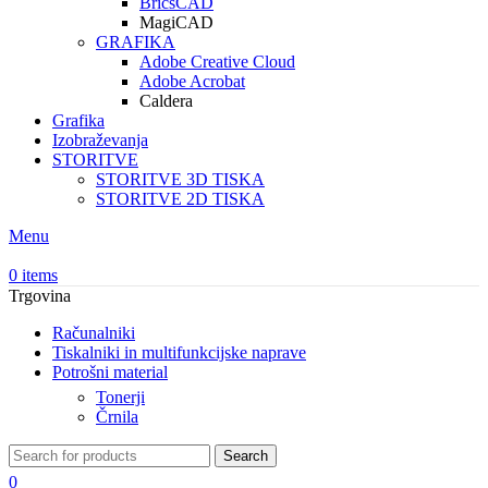
BricsCAD
MagiCAD
GRAFIKA
Adobe Creative Cloud
Adobe Acrobat
Caldera
Grafika
Izobraževanja
STORITVE
STORITVE 3D TISKA
STORITVE 2D TISKA
Menu
0
items
Trgovina
Računalniki
Tiskalniki in multifunkcijske naprave
Potrošni material
Tonerji
Črnila
Search
0