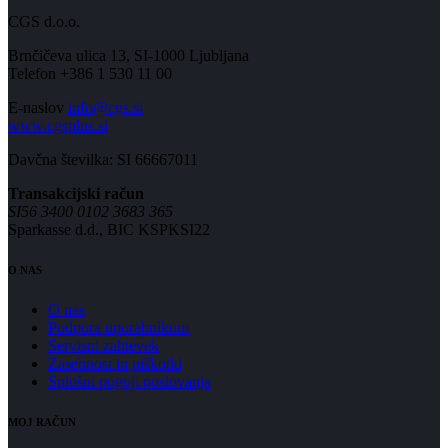
CGS d.o.o.
Brnčičeva ulica 13, SI-1000 Ljubljana
Telefon +386 1 530 11 00
E-naslov
info@cgs.si
www.cgsplus.si
Davčna številka: SI 66667011
Transakcijski račun
SI56 3400 0102 3683 365
Sparkasse d.d., BIC KSPKSI22
O NAS
O nas
Podpora uporabnikom
Servisni zahtevek
Zasebnost in piškotki
Splošni pogoji poslovanja
MOJ RAČUN