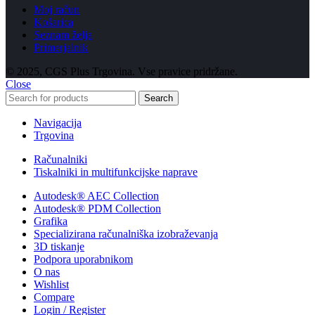
Moj račun
Košarica
Seznam želja
Primerjalnik
© 2025, CGS Plus Trgovina. Vse pravice pridržane.
Close
Search
Navigacija
Trgovina
Računalniki
Tiskalniki in multifunkcijske naprave
Autodesk® AEC Collection
Autodesk® PDM Collection
Grafika
Specializirana računalniška izobraževanja
3D tiskanje
Podpora uporabnikom
O nas
Wishlist
Compare
Login / Register