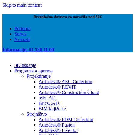
Skip to main content
Brezplačna dostava za naročila nad 50€
Podpora
Servis
Novosti
Informacije: 01 530 11 00
3D tiskanje
Programska oprema
Projektiranje
Autodesk® AEC Collection
Autodesk® REVIT
Autodesk® Construction Cloud
hsbCAD
BricsCAD
BIM knjižnice
Strojništvo
Autodesk® PDM Collection
Autodesk® Fusion
Autodesk® Inventor