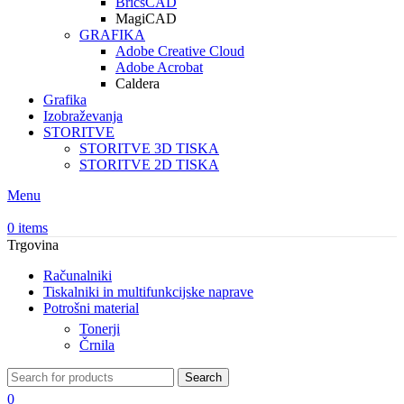
BricsCAD
MagiCAD
GRAFIKA
Adobe Creative Cloud
Adobe Acrobat
Caldera
Grafika
Izobraževanja
STORITVE
STORITVE 3D TISKA
STORITVE 2D TISKA
Menu
0
items
Trgovina
Računalniki
Tiskalniki in multifunkcijske naprave
Potrošni material
Tonerji
Črnila
Search
0