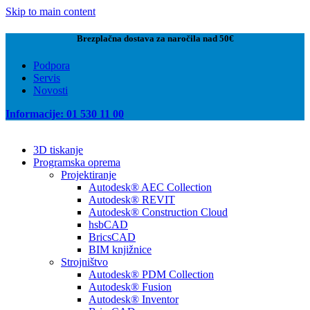
Skip to main content
Brezplačna dostava za naročila nad 50€
Podpora
Servis
Novosti
Informacije: 01 530 11 00
3D tiskanje
Programska oprema
Projektiranje
Autodesk® AEC Collection
Autodesk® REVIT
Autodesk® Construction Cloud
hsbCAD
BricsCAD
BIM knjižnice
Strojništvo
Autodesk® PDM Collection
Autodesk® Fusion
Autodesk® Inventor