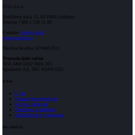
CGS d.o.o.
Brnčičeva ulica 13, SI-1000 Ljubljana
Telefon +386 1 530 11 00
E-naslov
info@cgs.si
www.cgsplus.si
Davčna številka: SI 66667011
Transakcijski račun
SI56 3400 0102 3683 365
Sparkasse d.d., BIC KSPKSI22
O NAS
O nas
Podpora uporabnikom
Servisni zahtevek
Zasebnost in piškotki
Splošni pogoji poslovanja
MOJ RAČUN