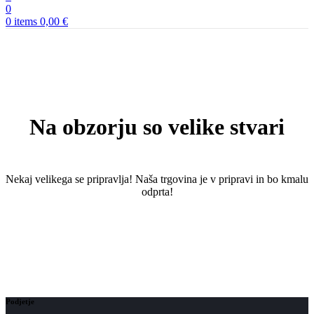
0
0
items
0,00
€
Na obzorju so velike stvari
Nekaj ​​velikega se pripravlja! Naša trgovina je v pripravi in ​​bo kmalu
odprta!
Podjetje