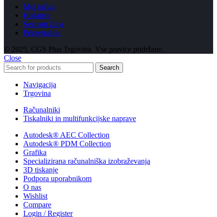
Moj račun
Košarica
Seznam želja
Primerjalnik
© 2025, CGS Plus Trgovina. Vse pravice pridržane.
Close
Search
Navigacija
Trgovina
Računalniki
Tiskalniki in multifunkcijske naprave
Autodesk® AEC Collection
Autodesk® PDM Collection
Grafika
Specializirana računalniška izobraževanja
3D tiskanje
Podpora uporabnikom
O nas
Wishlist
Compare
Login / Register