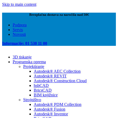
Skip to main content
Brezplačna dostava za naročila nad 50€
Podpora
Servis
Novosti
Informacije: 01 530 11 00
3D tiskanje
Programska oprema
Projektiranje
Autodesk® AEC Collection
Autodesk® REVIT
Autodesk® Construction Cloud
hsbCAD
BricsCAD
BIM knjižnice
Strojništvo
Autodesk® PDM Collection
Autodesk® Fusion
Autodesk® Inventor