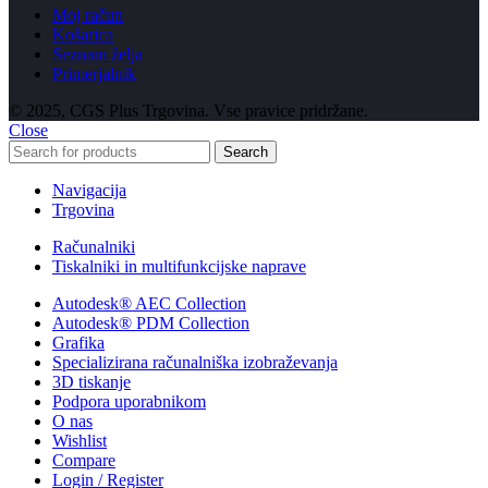
Moj račun
Košarica
Seznam želja
Primerjalnik
© 2025, CGS Plus Trgovina. Vse pravice pridržane.
Close
Search
Navigacija
Trgovina
Računalniki
Tiskalniki in multifunkcijske naprave
Autodesk® AEC Collection
Autodesk® PDM Collection
Grafika
Specializirana računalniška izobraževanja
3D tiskanje
Podpora uporabnikom
O nas
Wishlist
Compare
Login / Register