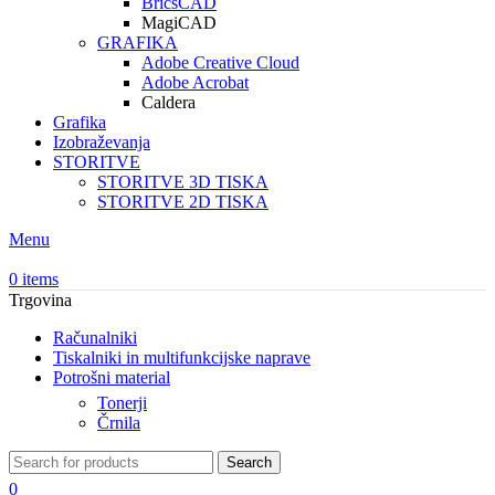
BricsCAD
MagiCAD
GRAFIKA
Adobe Creative Cloud
Adobe Acrobat
Caldera
Grafika
Izobraževanja
STORITVE
STORITVE 3D TISKA
STORITVE 2D TISKA
Menu
0
items
Trgovina
Računalniki
Tiskalniki in multifunkcijske naprave
Potrošni material
Tonerji
Črnila
Search
0