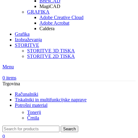
BricsCAD
MagiCAD
GRAFIKA
Adobe Creative Cloud
Adobe Acrobat
Caldera
Grafika
Izobraževanja
STORITVE
STORITVE 3D TISKA
STORITVE 2D TISKA
Menu
0
items
Trgovina
Računalniki
Tiskalniki in multifunkcijske naprave
Potrošni material
Tonerji
Črnila
Search
0