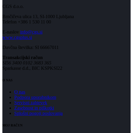
CGS d.o.o.
Brnčičeva ulica 13, SI-1000 Ljubljana
Telefon +386 1 530 11 00
E-naslov
info@cgs.si
www.cgsplus.si
Davčna številka: SI 66667011
Transakcijski račun
SI56 3400 0102 3683 365
Sparkasse d.d., BIC KSPKSI22
O NAS
O nas
Podpora uporabnikom
Servisni zahtevek
Zasebnost in piškotki
Splošni pogoji poslovanja
MOJ RAČUN