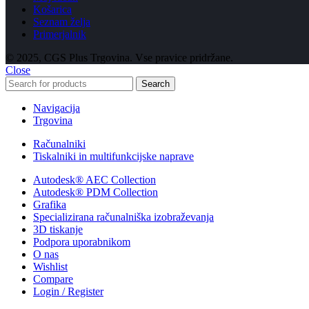
Košarica
Seznam želja
Primerjalnik
© 2025, CGS Plus Trgovina. Vse pravice pridržane.
Close
Search
Navigacija
Trgovina
Računalniki
Tiskalniki in multifunkcijske naprave
Autodesk® AEC Collection
Autodesk® PDM Collection
Grafika
Specializirana računalniška izobraževanja
3D tiskanje
Podpora uporabnikom
O nas
Wishlist
Compare
Login / Register