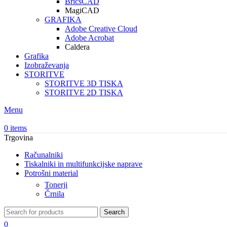
BricsCAD
MagiCAD
GRAFIKA
Adobe Creative Cloud
Adobe Acrobat
Caldera
Grafika
Izobraževanja
STORITVE
STORITVE 3D TISKA
STORITVE 2D TISKA
Menu
0
items
Trgovina
Računalniki
Tiskalniki in multifunkcijske naprave
Potrošni material
Tonerji
Črnila
Search
0