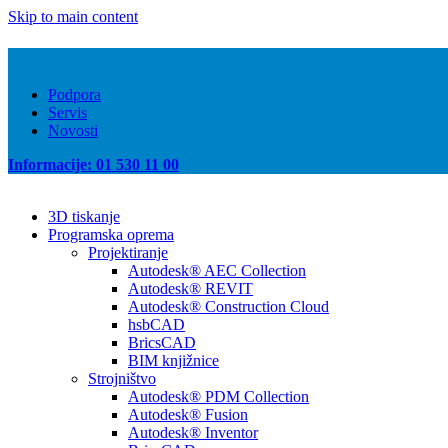
Skip to main content
Podpora
Servis
Novosti
Informacije: 01 530 11 00
3D tiskanje
Programska oprema
Projektiranje
Autodesk® AEC Collection
Autodesk® REVIT
Autodesk® Construction Cloud
hsbCAD
BricsCAD
BIM knjižnice
Strojništvo
Autodesk® PDM Collection
Autodesk® Fusion
Autodesk® Inventor