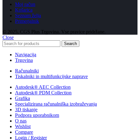
Moj račun
Košarica
Seznam želja
Primerjalnik
© 2025, CGS Plus Trgovina. Vse pravice pridržane.
Close
Search
Navigacija
Trgovina
Računalniki
Tiskalniki in multifunkcijske naprave
Autodesk® AEC Collection
Autodesk® PDM Collection
Grafika
Specializirana računalniška izobraževanja
3D tiskanje
Podpora uporabnikom
O nas
Wishlist
Compare
Login / Register