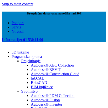
Skip to main content
Brezplačna dostava za naročila nad 50€
Podpora
Servis
Novosti
Informacije: 01 530 11 00
3D tiskanje
Programska oprema
Projektiranje
Autodesk® AEC Collection
Autodesk® REVIT
Autodesk® Construction Cloud
hsbCAD
BricsCAD
BIM knjižnice
Strojništvo
Autodesk® PDM Collection
Autodesk® Fusion
Autodesk® Inventor