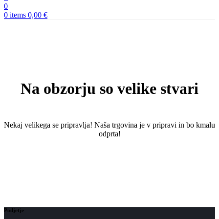
0
0
items
0,00
€
Na obzorju so velike stvari
Nekaj ​​velikega se pripravlja! Naša trgovina je v pripravi in ​​bo kmalu
odprta!
Podjetje