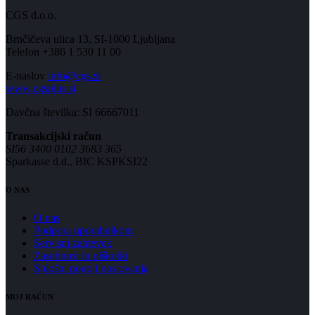
CGS d.o.o.
Brnčičeva ulica 13, SI-1000 Ljubljana
Telefon +386 1 530 11 00
E-naslov
info@cgs.si
www.cgsplus.si
Davčna številka: SI 66667011
Transakcijski račun
SI56 3400 0102 3683 365
Sparkasse d.d., BIC KSPKSI22
O NAS
O nas
Podpora uporabnikom
Servisni zahtevek
Zasebnost in piškotki
Splošni pogoji poslovanja
MOJ RAČUN