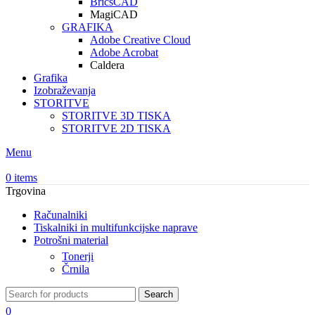
BricsCAD
MagiCAD
GRAFIKA
Adobe Creative Cloud
Adobe Acrobat
Caldera
Grafika
Izobraževanja
STORITVE
STORITVE 3D TISKA
STORITVE 2D TISKA
Menu
0
items
Trgovina
Računalniki
Tiskalniki in multifunkcijske naprave
Potrošni material
Tonerji
Črnila
Search
0