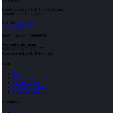
CGS d.o.o.
Brnčičeva ulica 13, SI-1000 Ljubljana
Telefon +386 1 530 11 00
E-naslov
info@cgs.si
www.cgsplus.si
Davčna številka: SI 66667011
Transakcijski račun
SI56 3400 0102 3683 365
Sparkasse d.d., BIC KSPKSI22
O NAS
O nas
Podpora uporabnikom
Servisni zahtevek
Zasebnost in piškotki
Splošni pogoji poslovanja
MOJ RAČUN
Moj račun