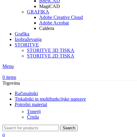
BricsCAD
MagiCAD
GRAFIKA
Adobe Creative Cloud
Adobe Acrobat
Caldera
Grafika
Izobraževanja
STORITVE
STORITVE 3D TISKA
STORITVE 2D TISKA
Menu
0
items
Trgovina
Računalniki
Tiskalniki in multifunkcijske naprave
Potrošni material
Tonerji
Črnila
Search
0