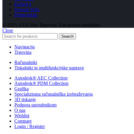
Košarica
Seznam želja
Primerjalnik
© 2025, CGS Plus Trgovina. Vse pravice pridržane.
Close
Search
Navigacija
Trgovina
Računalniki
Tiskalniki in multifunkcijske naprave
Autodesk® AEC Collection
Autodesk® PDM Collection
Grafika
Specializirana računalniška izobraževanja
3D tiskanje
Podpora uporabnikom
O nas
Wishlist
Compare
Login / Register