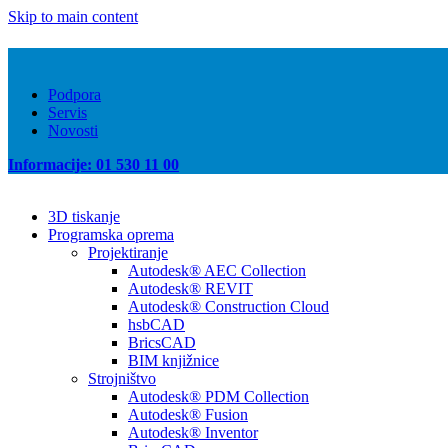
Skip to main content
Podpora
Servis
Novosti
Informacije: 01 530 11 00
3D tiskanje
Programska oprema
Projektiranje
Autodesk® AEC Collection
Autodesk® REVIT
Autodesk® Construction Cloud
hsbCAD
BricsCAD
BIM knjižnice
Strojništvo
Autodesk® PDM Collection
Autodesk® Fusion
Autodesk® Inventor