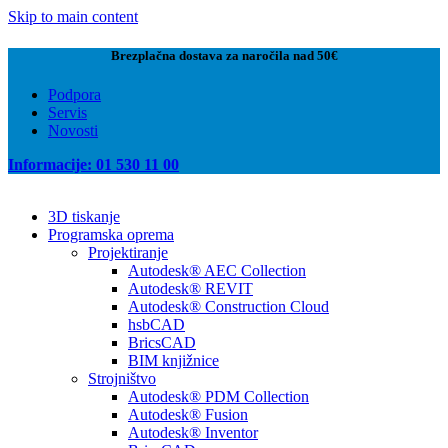
Skip to main content
Brezplačna dostava za naročila nad 50€
Podpora
Servis
Novosti
Informacije: 01 530 11 00
3D tiskanje
Programska oprema
Projektiranje
Autodesk® AEC Collection
Autodesk® REVIT
Autodesk® Construction Cloud
hsbCAD
BricsCAD
BIM knjižnice
Strojništvo
Autodesk® PDM Collection
Autodesk® Fusion
Autodesk® Inventor