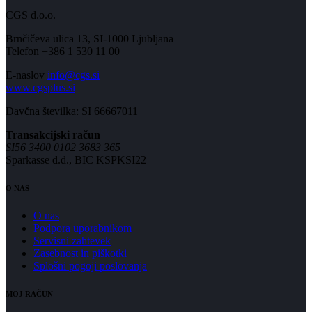
CGS d.o.o.
Brnčičeva ulica 13, SI-1000 Ljubljana
Telefon +386 1 530 11 00
E-naslov
info@cgs.si
www.cgsplus.si
Davčna številka: SI 66667011
Transakcijski račun
SI56 3400 0102 3683 365
Sparkasse d.d., BIC KSPKSI22
O NAS
O nas
Podpora uporabnikom
Servisni zahtevek
Zasebnost in piškotki
Splošni pogoji poslovanja
MOJ RAČUN