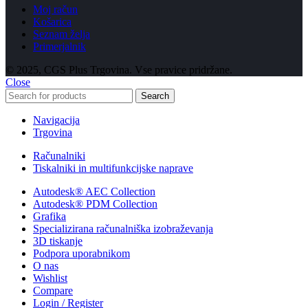
Moj račun
Košarica
Seznam želja
Primerjalnik
© 2025, CGS Plus Trgovina. Vse pravice pridržane.
Close
Search
Navigacija
Trgovina
Računalniki
Tiskalniki in multifunkcijske naprave
Autodesk® AEC Collection
Autodesk® PDM Collection
Grafika
Specializirana računalniška izobraževanja
3D tiskanje
Podpora uporabnikom
O nas
Wishlist
Compare
Login / Register