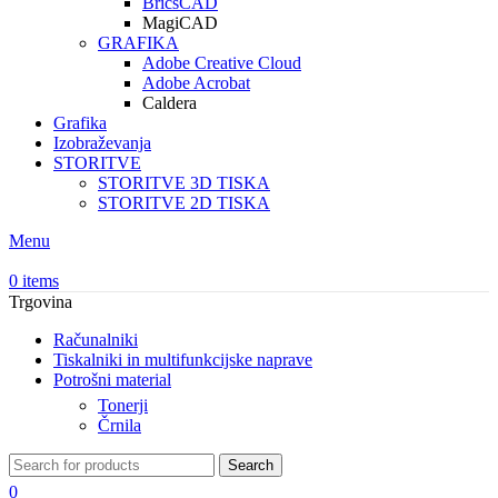
BricsCAD
MagiCAD
GRAFIKA
Adobe Creative Cloud
Adobe Acrobat
Caldera
Grafika
Izobraževanja
STORITVE
STORITVE 3D TISKA
STORITVE 2D TISKA
Menu
0
items
Trgovina
Računalniki
Tiskalniki in multifunkcijske naprave
Potrošni material
Tonerji
Črnila
Search
0