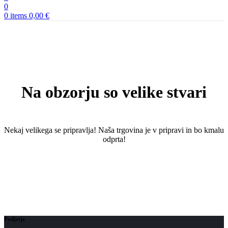
0
0
items
0,00
€
Na obzorju so velike stvari
Nekaj ​​velikega se pripravlja! Naša trgovina je v pripravi in ​​bo kmalu
odprta!
Podjetje