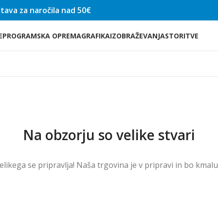
tava za naročila nad 50€
E
PROGRAMSKA OPREMA
GRAFIKA
IZOBRAŽEVANJA
STORITVE
Na obzorju so velike stvari
velikega se pripravlja! Naša trgovina je v pripravi in ​​bo kmal