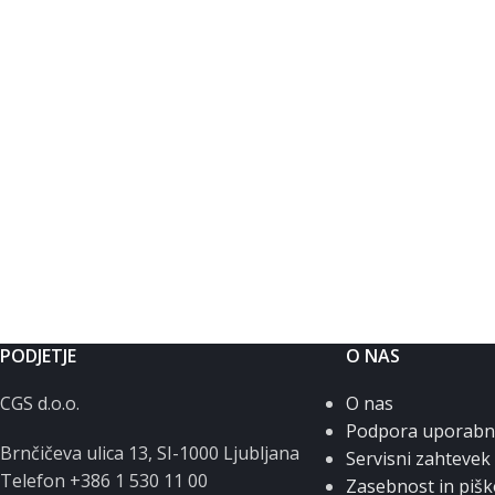
PODJETJE
O NAS
CGS d.o.o.
O nas
Podpora uporab
Brnčičeva ulica 13, SI-1000 Ljubljana
Servisni zahtevek
Telefon +386 1 530 11 00
Zasebnost in pišk