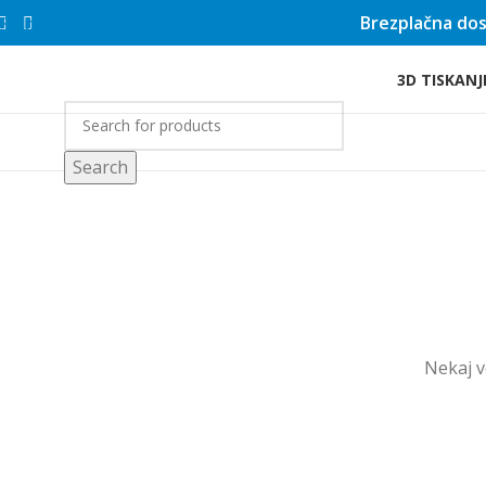
Brezplačna dos
Skip to main content
3D TISKANJ
rgovina
Search
Nekaj ​​