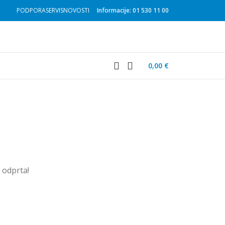
PODPORA
SERVIS
NOVOSTI
Informacije: 01 530 11 00
0,00
€
u odprta!