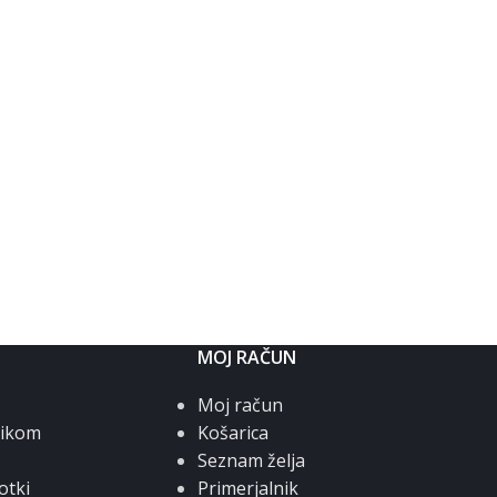
MOJ RAČUN
Moj račun
nikom
Košarica
Seznam želja
otki
Primerjalnik