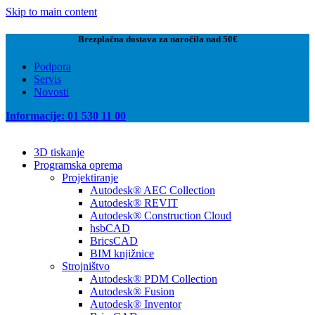
Skip to main content
Brezplačna dostava za naročila nad 50€
Podpora
Servis
Novosti
Informacije: 01 530 11 00
3D tiskanje
Programska oprema
Projektiranje
Autodesk® AEC Collection
Autodesk® REVIT
Autodesk® Construction Cloud
hsbCAD
BricsCAD
BIM knjižnice
Strojništvo
Autodesk® PDM Collection
Autodesk® Fusion
Autodesk® Inventor