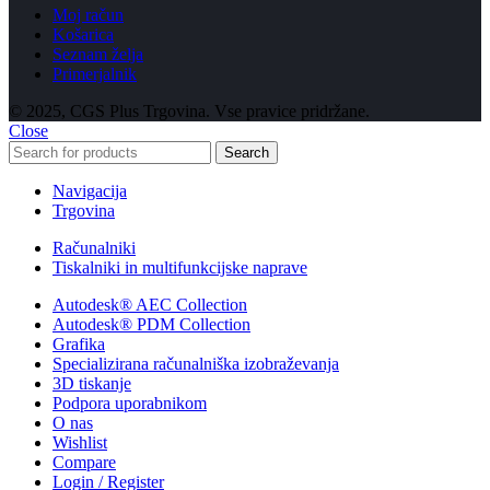
Moj račun
Košarica
Seznam želja
Primerjalnik
© 2025, CGS Plus Trgovina. Vse pravice pridržane.
Close
Search
Navigacija
Trgovina
Računalniki
Tiskalniki in multifunkcijske naprave
Autodesk® AEC Collection
Autodesk® PDM Collection
Grafika
Specializirana računalniška izobraževanja
3D tiskanje
Podpora uporabnikom
O nas
Wishlist
Compare
Login / Register