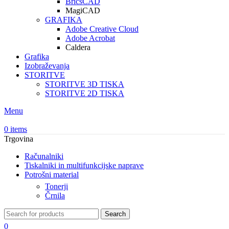
BricsCAD
MagiCAD
GRAFIKA
Adobe Creative Cloud
Adobe Acrobat
Caldera
Grafika
Izobraževanja
STORITVE
STORITVE 3D TISKA
STORITVE 2D TISKA
Menu
0
items
Trgovina
Računalniki
Tiskalniki in multifunkcijske naprave
Potrošni material
Tonerji
Črnila
Search
0