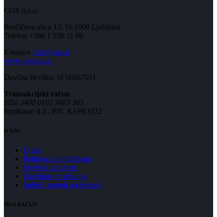
CGS d.o.o.
Brnčičeva ulica 13, SI-1000 Ljubljana
Telefon +386 1 530 11 00
E-naslov
info@cgs.si
www.cgsplus.si
Davčna številka: SI 66667011
Transakcijski račun
SI56 3400 0102 3683 365
Sparkasse d.d., BIC KSPKSI22
O NAS
O nas
Podpora uporabnikom
Servisni zahtevek
Zasebnost in piškotki
Splošni pogoji poslovanja
MOJ RAČUN