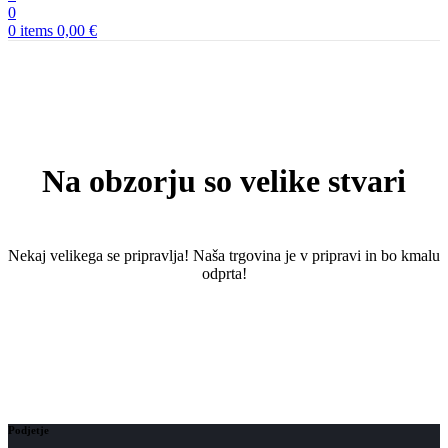
0
0
items
0,00
€
Na obzorju so velike stvari
Nekaj ​​velikega se pripravlja! Naša trgovina je v pripravi in ​​bo kmalu
odprta!
Podjetje