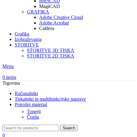
BricsCAD
MagiCAD
GRAFIKA
Adobe Creative Cloud
Adobe Acrobat
Caldera
Grafika
Izobraževanja
STORITVE
STORITVE 3D TISKA
STORITVE 2D TISKA
Menu
0
items
Trgovina
Računalniki
Tiskalniki in multifunkcijske naprave
Potrošni material
Tonerji
Črnila
Search
0