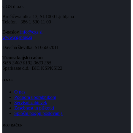
CGS d.o.o.
Brnčičeva ulica 13, SI-1000 Ljubljana
Telefon +386 1 530 11 00
E-naslov
info@cgs.si
www.cgsplus.si
Davčna številka: SI 66667011
Transakcijski račun
SI56 3400 0102 3683 365
Sparkasse d.d., BIC KSPKSI22
O NAS
O nas
Podpora uporabnikom
Servisni zahtevek
Zasebnost in piškotki
Splošni pogoji poslovanja
MOJ RAČUN