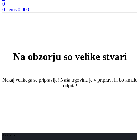
0
0
items
0,00
€
Na obzorju so velike stvari
Nekaj ​​velikega se pripravlja! Naša trgovina je v pripravi in ​​bo kmalu
odprta!
Podjetje