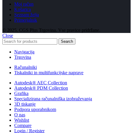
Moj račun
Košarica
Seznam želja
Primerjalnik
© 2025, CGS Plus Trgovina. Vse pravice pridržane.
Close
Search
Navigacija
Trgovina
Računalniki
Tiskalniki in multifunkcijske naprave
Autodesk® AEC Collection
Autodesk® PDM Collection
Grafika
Specializirana računalniška izobraževanja
3D tiskanje
Podpora uporabnikom
O nas
Wishlist
Compare
Login / Register