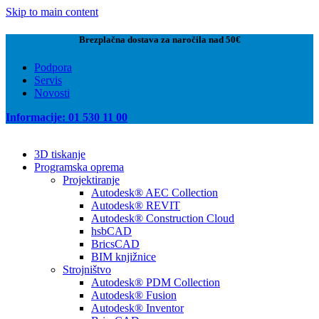
Skip to main content
Brezplačna dostava za naročila nad 50€
Podpora
Servis
Novosti
Informacije: 01 530 11 00
3D tiskanje
Programska oprema
Projektiranje
Autodesk® AEC Collection
Autodesk® REVIT
Autodesk® Construction Cloud
hsbCAD
BricsCAD
BIM knjižnice
Strojništvo
Autodesk® PDM Collection
Autodesk® Fusion
Autodesk® Inventor