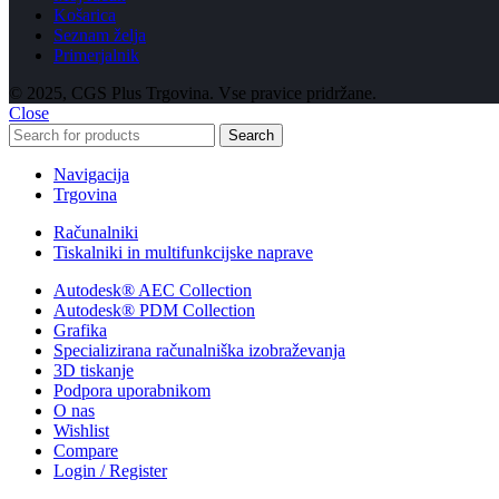
Košarica
Seznam želja
Primerjalnik
© 2025, CGS Plus Trgovina. Vse pravice pridržane.
Close
Search
Navigacija
Trgovina
Računalniki
Tiskalniki in multifunkcijske naprave
Autodesk® AEC Collection
Autodesk® PDM Collection
Grafika
Specializirana računalniška izobraževanja
3D tiskanje
Podpora uporabnikom
O nas
Wishlist
Compare
Login / Register