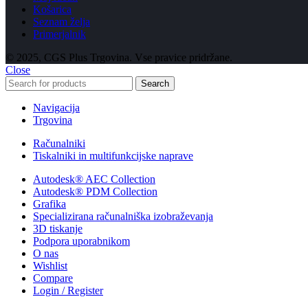
Košarica
Seznam želja
Primerjalnik
© 2025, CGS Plus Trgovina. Vse pravice pridržane.
Close
Search
Navigacija
Trgovina
Računalniki
Tiskalniki in multifunkcijske naprave
Autodesk® AEC Collection
Autodesk® PDM Collection
Grafika
Specializirana računalniška izobraževanja
3D tiskanje
Podpora uporabnikom
O nas
Wishlist
Compare
Login / Register