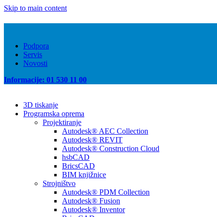
Skip to main content
Podpora
Servis
Novosti
Informacije: 01 530 11 00
3D tiskanje
Programska oprema
Projektiranje
Autodesk® AEC Collection
Autodesk® REVIT
Autodesk® Construction Cloud
hsbCAD
BricsCAD
BIM knjižnice
Strojništvo
Autodesk® PDM Collection
Autodesk® Fusion
Autodesk® Inventor