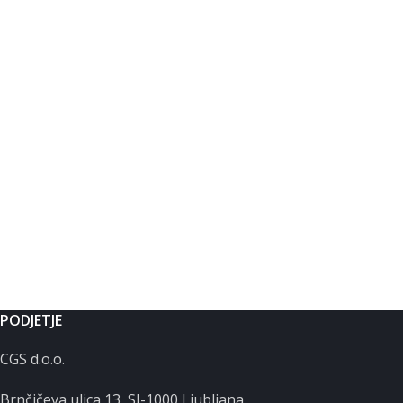
PODJETJE
CGS d.o.o.
Brnčičeva ulica 13, SI-1000 Ljubljana