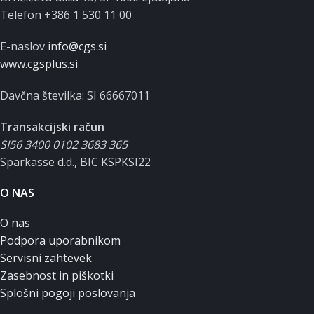
Telefon +386 1 530 11 00
E-naslov
info@cgs.si
www.cgsplus.si
Davčna številka: SI 66667011
Transakcijski račun
SI56 3400 0102 3683 365
Sparkasse d.d., BIC KSPKSI22
O NAS
O nas
Podpora uporabnikom
Servisni zahtevek
Zasebnost in piškotki
Splošni pogoji poslovanja