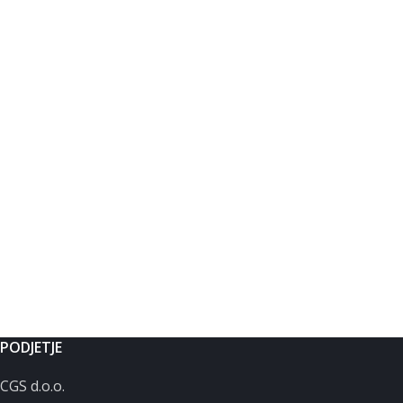
PODJETJE
CGS d.o.o.