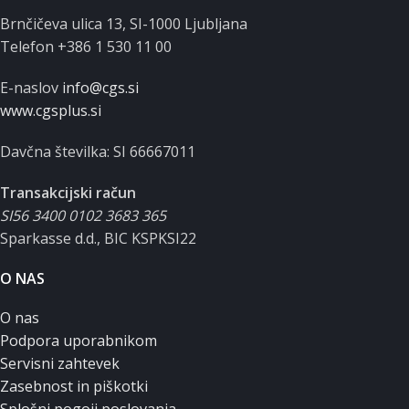
Brnčičeva ulica 13, SI-1000 Ljubljana
Telefon +386 1 530 11 00
E-naslov
info@cgs.si
www.cgsplus.si
Davčna številka: SI 66667011
Transakcijski račun
SI56 3400 0102 3683 365
Sparkasse d.d., BIC KSPKSI22
O NAS
O nas
Podpora uporabnikom
Servisni zahtevek
Zasebnost in piškotki