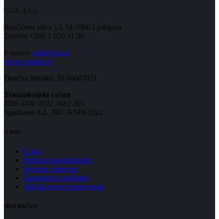
CGS d.o.o.
Brnčičeva ulica 13, SI-1000 Ljubljana
Telefon +386 1 530 11 00
E-naslov
info@cgs.si
www.cgsplus.si
Davčna številka: SI 66667011
Transakcijski račun
SI56 3400 0102 3683 365
Sparkasse d.d., BIC KSPKSI22
O NAS
O nas
Podpora uporabnikom
Servisni zahtevek
Zasebnost in piškotki
Splošni pogoji poslovanja
MOJ RAČUN