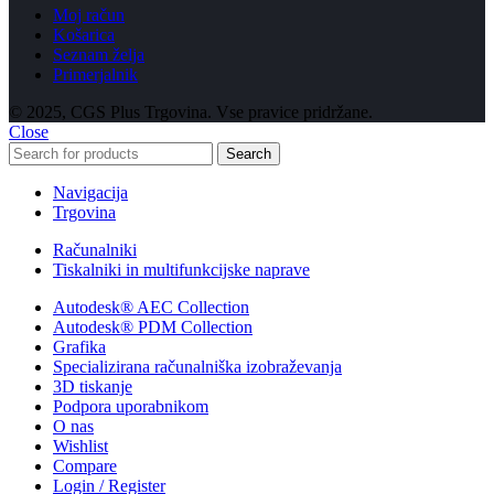
Moj račun
Košarica
Seznam želja
Primerjalnik
© 2025, CGS Plus Trgovina. Vse pravice pridržane.
Close
Search
Navigacija
Trgovina
Računalniki
Tiskalniki in multifunkcijske naprave
Autodesk® AEC Collection
Autodesk® PDM Collection
Grafika
Specializirana računalniška izobraževanja
3D tiskanje
Podpora uporabnikom
O nas
Wishlist
Compare
Login / Register