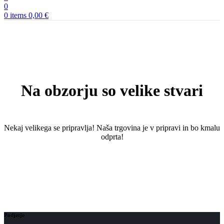
0
0
items
0,00
€
Na obzorju so velike stvari
Nekaj ​​velikega se pripravlja! Naša trgovina je v pripravi in ​​bo kmalu
odprta!
Podjetje