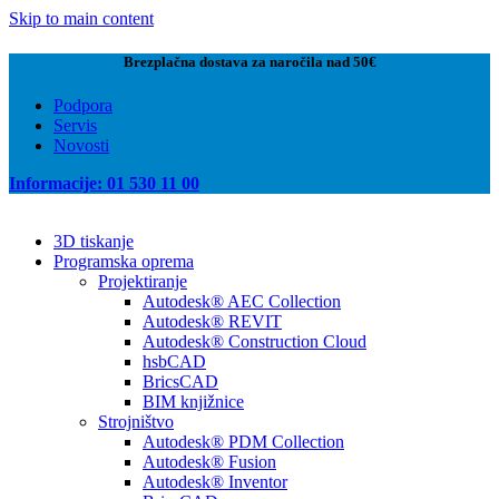
Skip to main content
Brezplačna dostava za naročila nad 50€
Podpora
Servis
Novosti
Informacije: 01 530 11 00
3D tiskanje
Programska oprema
Projektiranje
Autodesk® AEC Collection
Autodesk® REVIT
Autodesk® Construction Cloud
hsbCAD
BricsCAD
BIM knjižnice
Strojništvo
Autodesk® PDM Collection
Autodesk® Fusion
Autodesk® Inventor