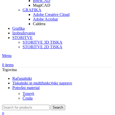
BricsCAD
MagiCAD
GRAFIKA
Adobe Creative Cloud
Adobe Acrobat
Caldera
Grafika
Izobraževanja
STORITVE
STORITVE 3D TISKA
STORITVE 2D TISKA
Menu
0
items
Trgovina
Računalniki
Tiskalniki in multifunkcijske naprave
Potrošni material
Tonerji
Črnila
Search
0