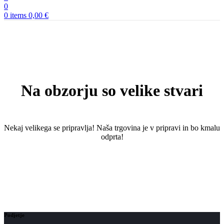
0
0
items
0,00
€
Na obzorju so velike stvari
Nekaj ​​velikega se pripravlja! Naša trgovina je v pripravi in ​​bo kmalu
odprta!
Podjetje