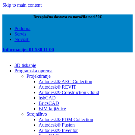
Skip to main content
Brezplačna dostava za naročila nad 50€
Podpora
Servis
Novosti
Informacije: 01 530 11 00
3D tiskanje
Programska oprema
Projektiranje
Autodesk® AEC Collection
Autodesk® REVIT
Autodesk® Construction Cloud
hsbCAD
BricsCAD
BIM knjižnice
Strojništvo
Autodesk® PDM Collection
Autodesk® Fusion
Autodesk® Inventor