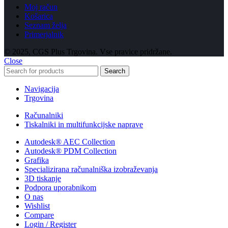
Moj račun
Košarica
Seznam želja
Primerjalnik
© 2025, CGS Plus Trgovina. Vse pravice pridržane.
Close
Search
Navigacija
Trgovina
Računalniki
Tiskalniki in multifunkcijske naprave
Autodesk® AEC Collection
Autodesk® PDM Collection
Grafika
Specializirana računalniška izobraževanja
3D tiskanje
Podpora uporabnikom
O nas
Wishlist
Compare
Login / Register