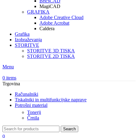
BricsCAD
MagiCAD
GRAFIKA
Adobe Creative Cloud
Adobe Acrobat
Caldera
Grafika
Izobraževanja
STORITVE
STORITVE 3D TISKA
STORITVE 2D TISKA
Menu
0
items
Trgovina
Računalniki
Tiskalniki in multifunkcijske naprave
Potrošni material
Tonerji
Črnila
Search
0