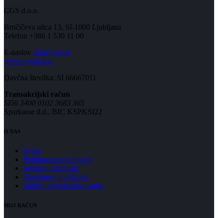
CGS d.o.o.
Brnčičeva ulica 13, SI-1000 Ljubljana
Telefon +386 1 530 11 00
E-naslov
info@cgs.si
www.cgsplus.si
Davčna številka: SI 66667011
Transakcijski račun
SI56 3400 0102 3683 365
Sparkasse d.d., BIC KSPKSI22
O NAS
O nas
Podpora uporabnikom
Servisni zahtevek
Zasebnost in piškotki
Splošni pogoji poslovanja
MOJ RAČUN