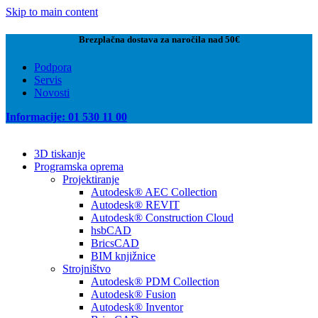
Skip to main content
Brezplačna dostava za naročila nad 50€
Podpora
Servis
Novosti
Informacije: 01 530 11 00
3D tiskanje
Programska oprema
Projektiranje
Autodesk® AEC Collection
Autodesk® REVIT
Autodesk® Construction Cloud
hsbCAD
BricsCAD
BIM knjižnice
Strojništvo
Autodesk® PDM Collection
Autodesk® Fusion
Autodesk® Inventor