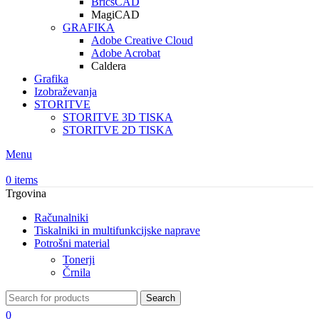
BricsCAD
MagiCAD
GRAFIKA
Adobe Creative Cloud
Adobe Acrobat
Caldera
Grafika
Izobraževanja
STORITVE
STORITVE 3D TISKA
STORITVE 2D TISKA
Menu
0
items
Trgovina
Računalniki
Tiskalniki in multifunkcijske naprave
Potrošni material
Tonerji
Črnila
Search
0