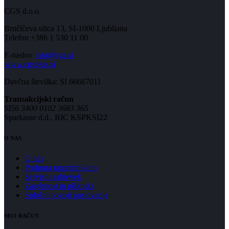
CGS d.o.o.
Brnčičeva ulica 13, SI-1000 Ljubljana
Telefon +386 1 530 11 00
E-naslov
info@cgs.si
www.cgsplus.si
Davčna številka: SI 66667011
Transakcijski račun
SI56 3400 0102 3683 365
Sparkasse d.d., BIC KSPKSI22
O NAS
O nas
Podpora uporabnikom
Servisni zahtevek
Zasebnost in piškotki
Splošni pogoji poslovanja
MOJ RAČUN