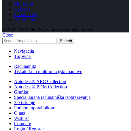
Moj račun
Košarica
Seznam želja
Primerjalnik
© 2025, CGS Plus Trgovina. Vse pravice pridržane.
Close
Search
Navigacija
Trgovina
Računalniki
Tiskalniki in multifunkcijske naprave
Autodesk® AEC Collection
Autodesk® PDM Collection
Grafika
Specializirana računalniška izobraževanja
3D tiskanje
Podpora uporabnikom
O nas
Wishlist
Compare
Login / Register