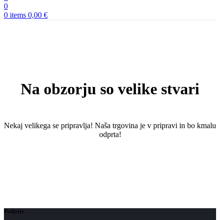
0
0
items
0,00
€
Na obzorju so velike stvari
Nekaj ​​velikega se pripravlja! Naša trgovina je v pripravi in ​​bo kmalu
odprta!
Podjetje