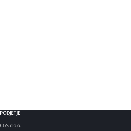
PODJETJE
CGS d.o.o.