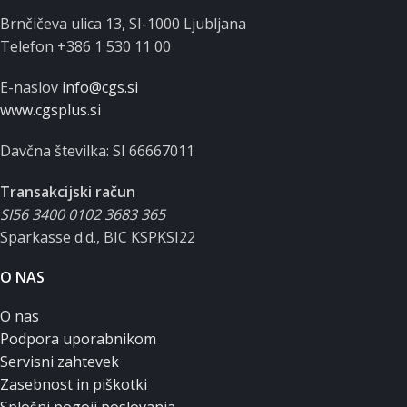
Brnčičeva ulica 13, SI-1000 Ljubljana
Telefon +386 1 530 11 00
E-naslov
info@cgs.si
www.cgsplus.si
Davčna številka: SI 66667011
Transakcijski račun
SI56 3400 0102 3683 365
Sparkasse d.d., BIC KSPKSI22
O NAS
O nas
Podpora uporabnikom
Servisni zahtevek
Zasebnost in piškotki