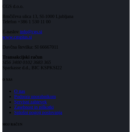
CGS d.o.o.
Brnčičeva ulica 13, SI-1000 Ljubljana
Telefon +386 1 530 11 00
E-naslov
info@cgs.si
www.cgsplus.si
Davčna številka: SI 66667011
Transakcijski račun
SI56 3400 0102 3683 365
Sparkasse d.d., BIC KSPKSI22
O NAS
O nas
Podpora uporabnikom
Servisni zahtevek
Zasebnost in piškotki
Splošni pogoji poslovanja
MOJ RAČUN