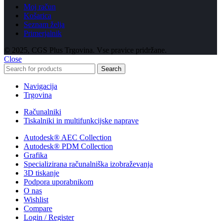
Moj račun
Košarica
Seznam želja
Primerjalnik
© 2025, CGS Plus Trgovina. Vse pravice pridržane.
Close
Search
Navigacija
Trgovina
Računalniki
Tiskalniki in multifunkcijske naprave
Autodesk® AEC Collection
Autodesk® PDM Collection
Grafika
Specializirana računalniška izobraževanja
3D tiskanje
Podpora uporabnikom
O nas
Wishlist
Compare
Login / Register