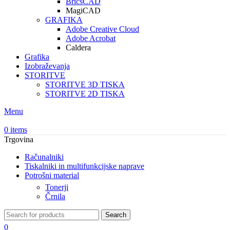
BricsCAD
MagiCAD
GRAFIKA
Adobe Creative Cloud
Adobe Acrobat
Caldera
Grafika
Izobraževanja
STORITVE
STORITVE 3D TISKA
STORITVE 2D TISKA
Menu
0
items
Trgovina
Računalniki
Tiskalniki in multifunkcijske naprave
Potrošni material
Tonerji
Črnila
Search
0