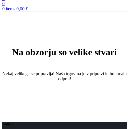
0
0
items
0,00
€
Na obzorju so velike stvari
Nekaj ​​velikega se pripravlja! Naša trgovina je v pripravi in ​​bo kmalu
odprta!
Podjetje