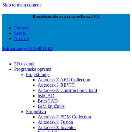
Skip to main content
Brezplačna dostava za naročila nad 50€
Podpora
Servis
Novosti
Informacije: 01 530 11 00
3D tiskanje
Programska oprema
Projektiranje
Autodesk® AEC Collection
Autodesk® REVIT
Autodesk® Construction Cloud
hsbCAD
BricsCAD
BIM knjižnice
Strojništvo
Autodesk® PDM Collection
Autodesk® Fusion
Autodesk® Inventor