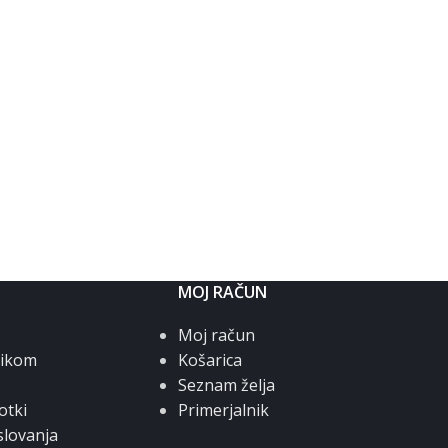
MOJ RAČUN
Moj račun
nikom
Košarica
Seznam želja
otki
Primerjalnik
slovanja