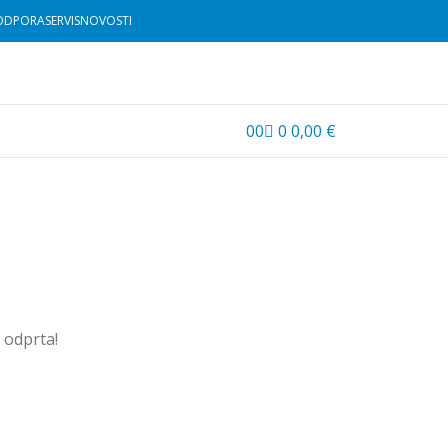
Informacije: 01 530 11 00
ODPORA
SERVIS
NOVOSTI
0
0
0
0,00
€
u odprta!