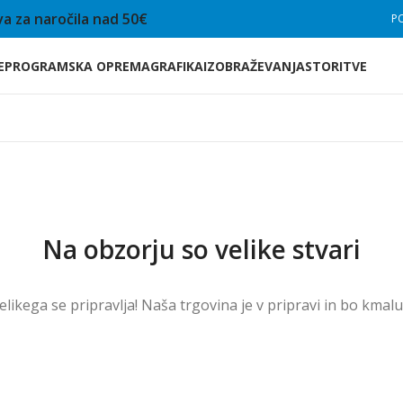
a za naročila nad 50€
P
E
PROGRAMSKA OPREMA
GRAFIKA
IZOBRAŽEVANJA
STORITVE
Na obzorju so velike stvari
velikega se pripravlja! Naša trgovina je v pripravi in ​​bo kmal