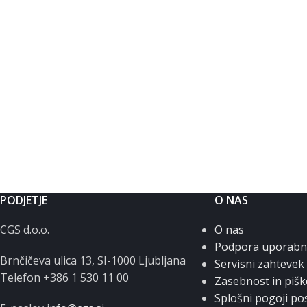
PODJETJE
O NAS
CGS d.o.o.
O nas
Podpora uporab
Brnčičeva ulica 13, SI-1000 Ljubljana
Servisni zahtevek
Telefon +386 1 530 11 00
Zasebnost in pišk
Splošni pogoji po