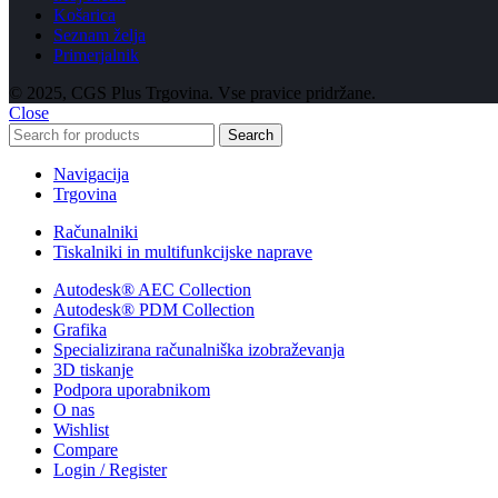
Košarica
Seznam želja
Primerjalnik
© 2025, CGS Plus Trgovina. Vse pravice pridržane.
Close
Search
Navigacija
Trgovina
Računalniki
Tiskalniki in multifunkcijske naprave
Autodesk® AEC Collection
Autodesk® PDM Collection
Grafika
Specializirana računalniška izobraževanja
3D tiskanje
Podpora uporabnikom
O nas
Wishlist
Compare
Login / Register