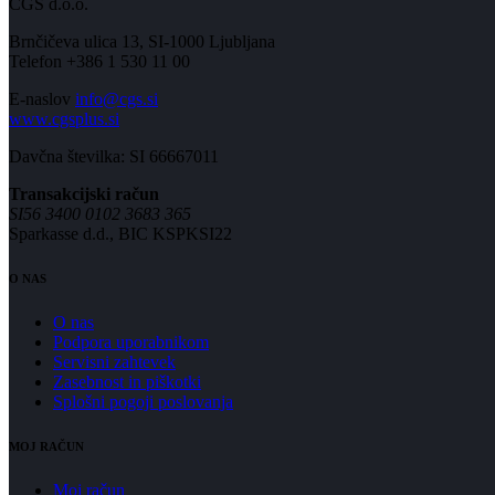
CGS d.o.o.
Brnčičeva ulica 13, SI-1000 Ljubljana
Telefon +386 1 530 11 00
E-naslov
info@cgs.si
www.cgsplus.si
Davčna številka: SI 66667011
Transakcijski račun
SI56 3400 0102 3683 365
Sparkasse d.d., BIC KSPKSI22
O NAS
O nas
Podpora uporabnikom
Servisni zahtevek
Zasebnost in piškotki
Splošni pogoji poslovanja
MOJ RAČUN
Moj račun