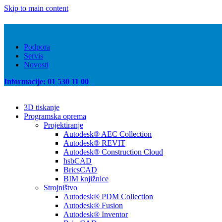
Skip to main content
Podpora
Servis
Novosti
Informacije: 01 530 11 00
3D tiskanje
Programska oprema
Projektiranje
Autodesk® AEC Collection
Autodesk® REVIT
Autodesk® Construction Cloud
hsbCAD
BricsCAD
BIM knjižnice
Strojništvo
Autodesk® PDM Collection
Autodesk® Fusion
Autodesk® Inventor