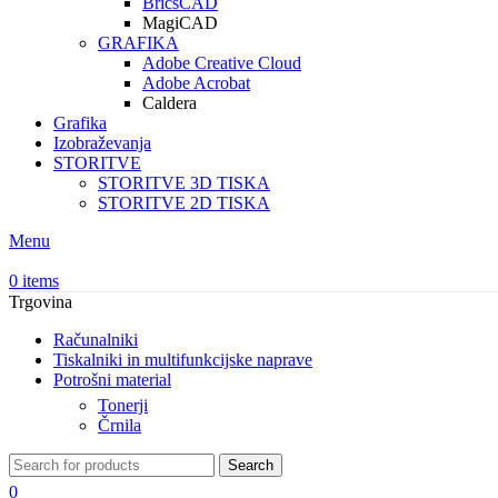
BricsCAD
MagiCAD
GRAFIKA
Adobe Creative Cloud
Adobe Acrobat
Caldera
Grafika
Izobraževanja
STORITVE
STORITVE 3D TISKA
STORITVE 2D TISKA
Menu
0
items
Trgovina
Računalniki
Tiskalniki in multifunkcijske naprave
Potrošni material
Tonerji
Črnila
Search
0